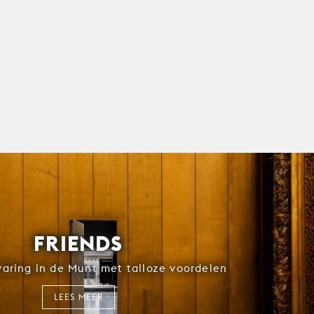
FRIENDS
rvaring in de Munt met talloze voordelen
LEES MEER