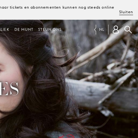
, maar tickets en abonnementen kunnen nog steeds online
Sluiten
LIEK
DE MUNT
STEUN ONS
NL
ES