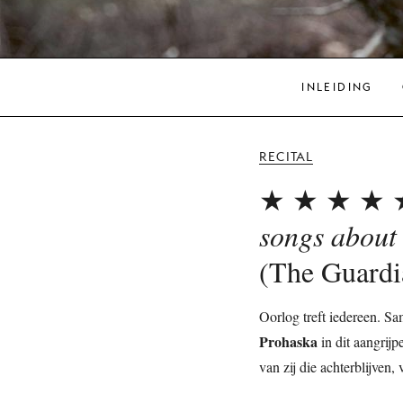
INLEIDING
RECITAL
★ ★ ★ ★ 
songs about
(The Guardi
Oorlog treft iedereen. S
Prohaska
in dit aangrijp
van zij die achterblijven, 