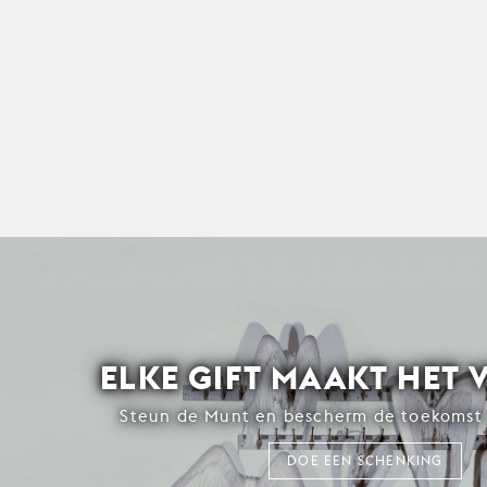
ELKE GIFT MAAKT HET 
Steun de Munt en bescherm de toekomst 
DOE EEN SCHENKING