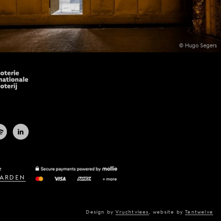
© Hugo Segers
e
ARDEN
Design by
Vruchtvlees
,
website by
Tentwelve