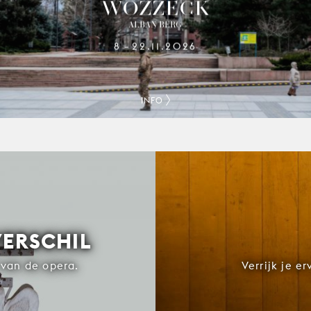
WOZZECK
ALBAN BERG
8
22.11.2026
–
INFO
VERSCHIL
van de opera.
Verrijk je e