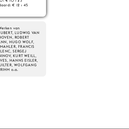
0: € 10 › 23
aard: € 12 › 45
Werken van
UBERT, LUDWIG VAN
HOVEN, ROBERT
NN, HUGO WOLF,
 MAHLER, FRANCIS
LENC, SERGEJ
INOV, KURT WEILL,
VES, HANNS EISLER,
UILTER, WOLFGANG
RIHM o.a.