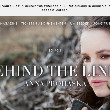
ureau sluit zijn deuren van zaterdag 4 juli tot dinsdag 18 augustus
geboekt worden.
MAGAZINE
TICKETS & ABONNEMENTEN
UW BEZOEK
JONG PUB
SONGS
EHIND THE LIN
ANNA PROHASKA