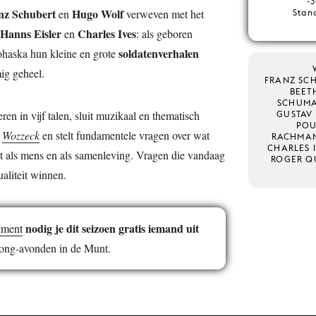
-3
nz Schubert
Hugo Wolf
en
verweven met het
Stand
Hanns Eisler
Charles Ives
en
: als geboren
soldatenverhalen
ohaska hun kleine en grote
ig geheel.
FRANZ SCH
BEET
SCHUMA
en in vijf talen, sluit muzikaal en thematisch
GUSTAV
POU
a
Wozzeck
en stelt fundamentele vragen over wat
RACHMAN
CHARLES I
t als mens en als samenleving. Vragen die vandaag
ROGER Q
ualiteit winnen.
nodig je dit seizoen gratis iemand uit
ement
 Song-avonden in de Munt.