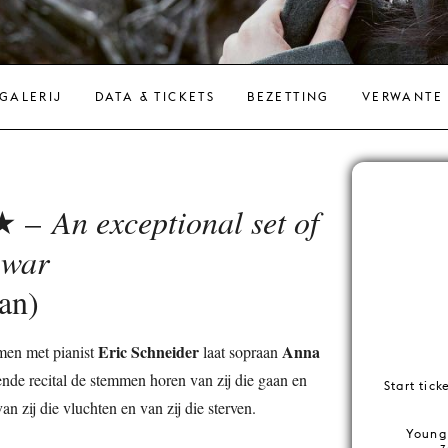
GALERIJ
DATA & TICKETS
BEZETTING
VERWANTE
★ –
An exceptional set of
 war
an)
Eric Schneider
Anna
amen met pianist
laat sopraan
ende recital de stemmen horen van zij die gaan en
Start tic
van zij die vluchten en van zij die sterven.
Young 