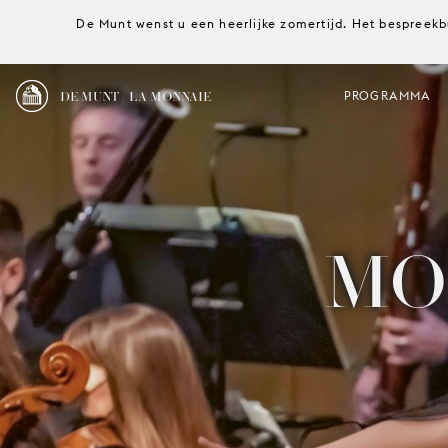
De Munt wenst u een heerlijke zomertijd. Het bespreekb
DE MUNT / LA MONNAIE
PROGRAMMA
MO