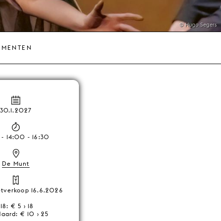
© Hugo Segers
EMENTEN
30.1.2027
 - 14:00 - 16:30
De Munt
ketverkoop 16.6.2026
-18: € 5 › 18
aard: € 10 › 25