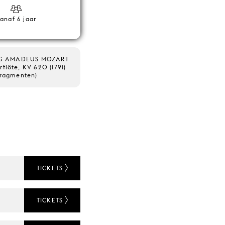
anaf 6 jaar
G AMADEUS MOZART
flöte, KV 620 (1791)
fragmenten)
TICKETS
TICKETS