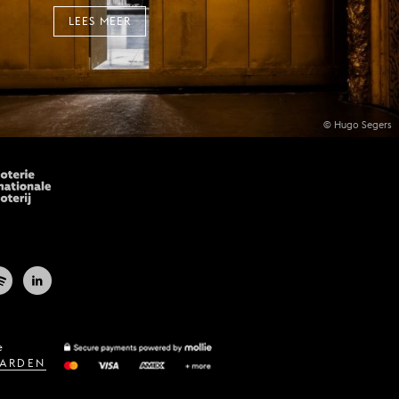
LEES MEER
© Hugo Segers
e
ARDEN