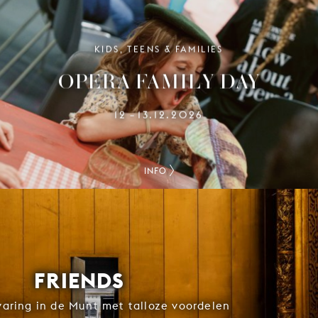
KIDS, TEENS & FAMILIES
OPERA FAMILY DAY
12
13.12.2026
–
INFO
FRIENDS
rvaring in de Munt met talloze voordelen