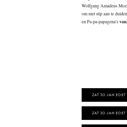
Wolfgang Amadeus Mozart
om met stip aan te duiden
van
en Pa-pa-papagena’s
ZAT 30 JAN 2027
ZAT 30 JAN 2027