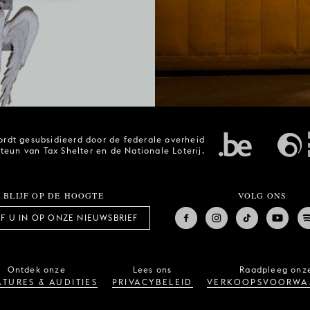
rdt gesubsidieerd door de federale overheid
steun van Tax Shelter en de Nationale Loterij.
BLIJF OP DE HOOGTE
VOLG ONS
JF U IN OP ONZE NIEUWSBRIEF
Ontdek onze
Lees ons
Raadpleeg onz
TURES & AUDITIES
PRIVACYBELEID
VERKOOPSVOORWA