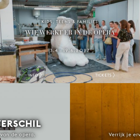
KIDS, TEENS & FAMILIES
WIE WERKT ER IN DE OPERA
?
3.4
19.6.2027
–
INFO
TICKETS
VERSCHIL
van de opera.
Verrijk je e