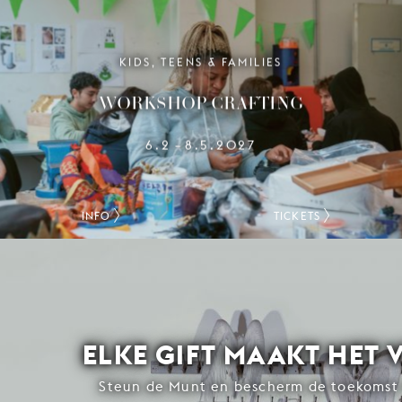
KIDS, TEENS & FAMILIES
WORKSHOP CRAFTING
6.2
8.5.2027
–
INFO
TICKETS
ELKE GIFT MAAKT HET 
Steun de Munt en bescherm de toekomst 