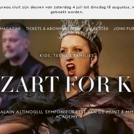
ureau sluit zijn deuren van zaterdag 4 juli tot dinsdag 18 augustus
geboekt worden.
MAGAZINE
TICKETS & ABONNEMENTEN
UW BEZOEK
JONG PUB
KIDS, TEENS & FAMILIES
ZART FOR K
ALAIN ALTINOGLU, SYMFONIEORKEST VAN DE MUNT & MM
ACADEMY