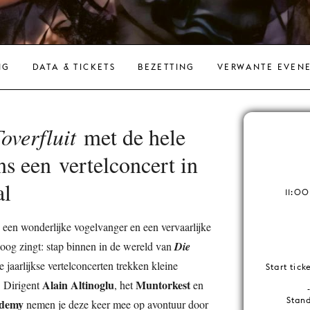
NG
DATA & TICKETS
BEZETTING
VERWANTE EVEN
overfluit
met de hele
ens een
vertelconcert in
al
11:00
 een wonderlijke vogelvanger en een vervaarlijke
hoog zingt: stap binnen in de wereld van
Die
e jaarlijkse vertelconcerten trekken kleine
Start tic
Alain Altinoglu
Muntorkest
. Dirigent
, het
en
Stand
demy
nemen je deze keer mee op avontuur door