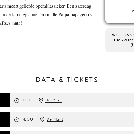
s meest geliefde operaklassieker. Een zaterdag
V
 in de familieplanner, voor alle Pa-pa-papageno’s
af
zes jaar
!
WOLFGAN
Die Zauber
(
DATA & TICKETS
11:00
De Munt
14:00
De Munt