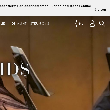
, maar tickets en abonnementen kunnen nog steeds online
Sluiten
LIEK
DE MUNT
STEUN ONS
NL
IDS