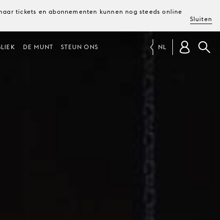
, maar tickets en abonnementen kunnen nog steeds online
Sluiten
LIEK
DE MUNT
STEUN ONS
NL