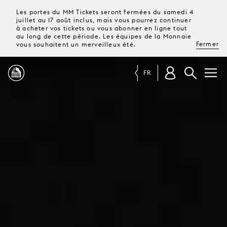
Les portes du MM Tickets seront fermées du samedi 4
juillet au 17 août inclus, mais vous pourrez continuer
à acheter vos tickets ou vous abonner en ligne tout
au long de cette période. Les équipes de la Monnaie
Fermer
vous souhaitent un merveilleux été.
FR
PROGRAMME
MAGAZINE
TICKETS &
ABONNEMENTS
VOTRE
VISITE