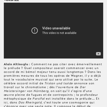
Alain Altinoglu
: Comment ne pas citer avec émerveillement
le prélude ? Quel compositeur oserait commencer avec un
accord de mi bémol majeur tenu aussi longtemps ? Dans les
premières mesures de tous les opéras de Wagner, il y a déjà
tout le vocabulaire musical qui sera utilisé par la suite. Le
célèbre accord initial de
Tristan und Isolde
annonce son
travail sur le chromatisme ; dès l’ouverture de
Der
Meistersinger von Nürnberg
, on sait qu’il s’agira d’une
œuvre pleine de fugues et de contrepoints ; la profondeur
métaphysique de
Parsifal
est installée dans le prélude... Et
ici, dans
Das Rheingold
, c’est toute une cosmogonie qui
s’énonce avec une seule note. Il compose le début de