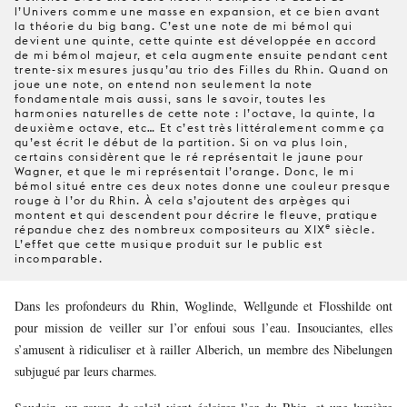
l’Univers comme une masse en expansion, et ce bien avant
la théorie du big bang. C’est une note de mi bémol qui
devient une quinte, cette quinte est développée en accord
de mi bémol majeur, et cela augmente ensuite pendant cent
trente-six mesures jusqu’au trio des Filles du Rhin. Quand on
joue une note, on entend non seulement la note
fondamentale mais aussi, sans le savoir, toutes les
harmonies naturelles de cette note : l’octave, la quinte, la
deuxième octave, etc… Et c’est très littéralement comme ça
qu’est écrit le début de la partition. Si on va plus loin,
certains considèrent que le ré représentait le jaune pour
Wagner, et que le mi représentait l’orange. Donc, le mi
bémol situé entre ces deux notes donne une couleur presque
rouge à l’or du Rhin. À cela s’ajoutent des arpèges qui
montent et qui descendent pour décrire le fleuve, pratique
e
répandue chez des nombreux compositeurs au XIX
siècle.
L’effet que cette musique produit sur le public est
incomparable.
Dans les profondeurs du Rhin, Woglinde, Wellgunde et Flosshilde ont
pour mission de veiller sur l’or enfoui sous l’eau. Insouciantes, elles
s’amusent à ridiculiser et à railler Alberich, un membre des Nibelungen
subjugué par leurs charmes.