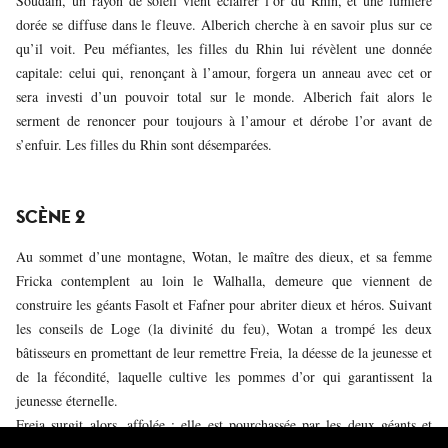
Soudain, un rayon de soleil vient éclairer l’or du Rhin, et une lumière
dorée se diffuse dans le fleuve. Alberich cherche à en savoir plus sur ce
qu’il voit. Peu méfiantes, les filles du Rhin lui révèlent une donnée
capitale: celui qui, renonçant à l’amour, forgera un anneau avec cet or
sera investi d’un pouvoir total sur le monde. Alberich fait alors le
serment de renoncer pour toujours à l’amour et dérobe l’or avant de
s’enfuir. Les filles du Rhin sont désemparées.
SCÈNE 2
Au sommet d’une montagne, Wotan, le maître des dieux, et sa femme
Fricka contemplent au loin le Walhalla, demeure que viennent de
construire les géants Fasolt et Fafner pour abriter dieux et héros. Suivant
les conseils de Loge (la divinité du feu), Wotan a trompé les deux
bâtisseurs en promettant de leur remettre Freia, la déesse de la jeunesse et
de la fécondité, laquelle cultive les pommes d’or qui garantissent la
jeunesse éternelle.
Freia surgit alors, affolée : elle est pourchassée par les deux géants et