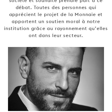
société et souhaite prendre part à ce
JEUNE
débat. Toutes des personnes qui
PUBLIC
apprécient le projet de la Monnaie et
LA
apportent un soutien moral à notre
MONNAIE
institution grâce au rayonnement qu’elles
ont dans leur secteur.
NOUS
SOUTENIR