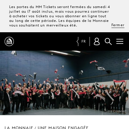
Les portes du MM Tickets seront fermées du samedi 4
juillet au 17 août inclus, mais vous pourrez continuer
à acheter vos tickets ou vous abonner en ligne tout
au long de cette période. Les équipes de la Monnaie
Fermer
vous souhaitent un merveilleux été.
FR
PROGRAMME
MAGAZINE
TICKETS &
ABONNEMENTS
Lara Cannaert
VOTRE
VISITE
LA MONNAIE
UNE MAISON ENGAGÉE
/