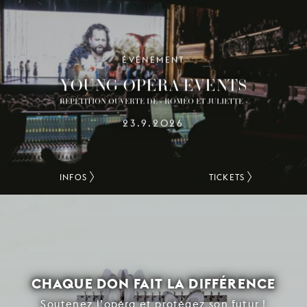
ÉVÉNEMENT
YOUNG OPERA EVENTS
RÉPÉTITION OUVERTE DE « ROMÉO ET JULIETTE »
23.9.2026
INFOS
TICKETS
CHAQUE DON FAIT LA DIFFÉRENCE
Soutenez l’opéra et protégez son futur !