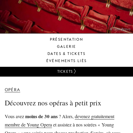
JEUNE
PUBLIC
LA
MONNAIE
© Clair Bravo
PRÉSENTATION
NOUS
GALERIE
SOUTENIR
DATES & TICKETS
ÉVÉNEMENTS LIÉS
TICKETS
OPÉRA
Découvrez nos opéras à petit prix
moins de 30 ans
Vous avez
? Alors,
devenez gratuitement
membre de Young Opera
et assistez à nos soirées « Young
Opera » : une soirée pour chaque production d’opéra, où vous