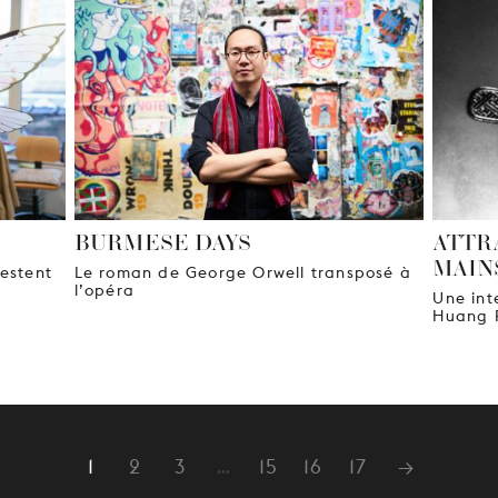
BURMESE DAYS
ATTR
MAIN
restent
Le roman de George Orwell transposé à
l’opéra
Une int
Huang 
1
2
3
…
15
16
17
→