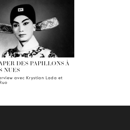
APER DES PAPILLONS À
S NUES
erview avec Krystian Lada et
Ruo