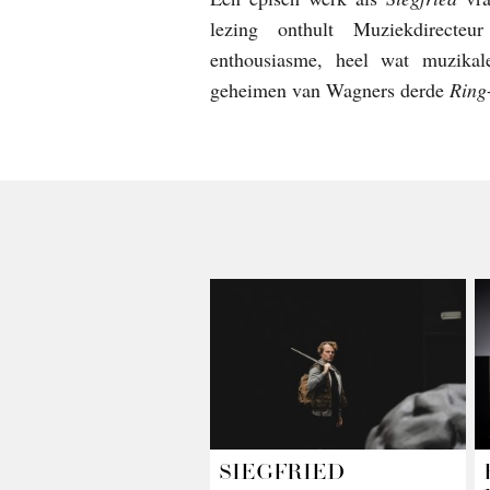
lezing onthult Muziekdirecteu
enthousiasme, heel wat muzika
geheimen van Wagners derde
Ring
SIEGFRIED