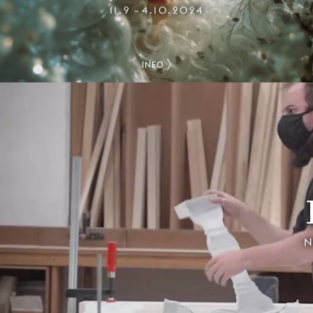
11.9
4.10.2024
–
INFO
N