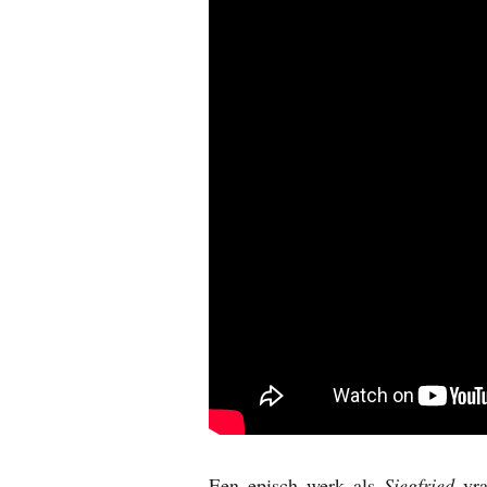
Een episch werk als
Siegfried
vra