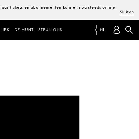
, maar tickets en abonnementen kunnen nog steeds online
Sluiten
LIEK
DE MUNT
STEUN ONS
NL