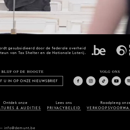
rdt gesubsidieerd door de federale overheid
steun van Tax Shelter en de Nationale Loterij.
BLIJF OP DE HOOGTE
VOLG ONS
JF U IN OP ONZE NIEUWSBRIEF
Ontdek onze
Lees ons
Raadpleeg onz
TURES & AUDITIES
PRIVACYBELEID
VERKOOPSVOORWA
—
info@demunt.be