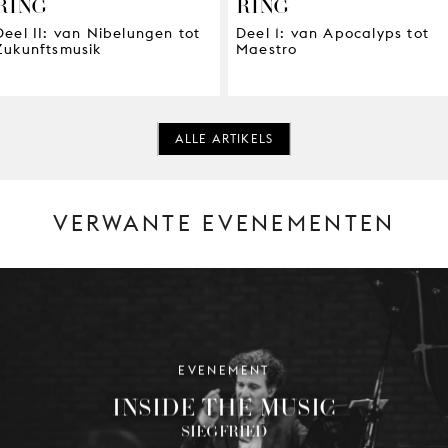
RING
RING
Deel II: van Nibelungen tot
Deel 1: van Apocalyps tot
Zukunftsmusik
Maestro
ALLE ARTIKELS
VERWANTE EVENEMENTEN
EVENEMENT
INSIDE THE MUSIC
SIEGFRIED