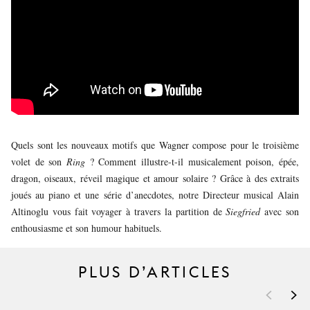
JEUNE
PUBLIC
LA
MONNAIE
NOUS
SOUTENIR
Quels sont les nouveaux motifs que Wagner compose pour le troisième
volet de son
Ring
? Comment illustre-t-il musicalement poison, épée,
dragon, oiseaux, réveil magique et amour solaire ? Grâce à des extraits
joués au piano et une série d’anecdotes, notre Directeur musical Alain
Altinoglu vous fait voyager à travers la partition de
Siegfried
avec son
enthousiasme et son humour habituels.
PLUS D’ARTICLES
<
>