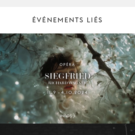
ÉVÉNEMENTS LIÉS
OPÉRA
SIEGFRIED
RICHARD WAGNER
11.9
4.10.2024
–
INFOS