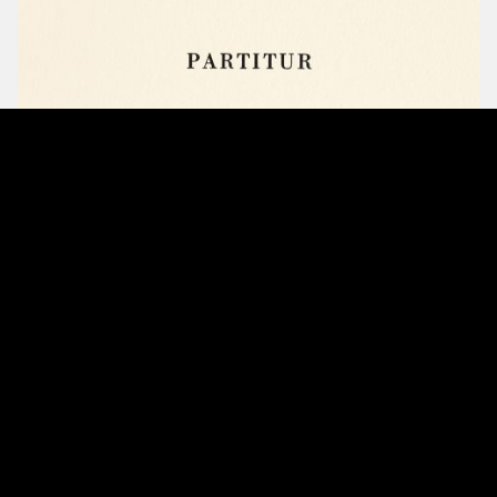
In 1914 woonde componist
Alban Berg
de Weense première van
Woyzeck
bij. “Dit is toch fantastisch, ongelooflijk? Iemand moet dit op muziek
zetten!”, zou hij lijkbleek gestameld hebben. In een Europa dat aan de
vooravond van de Grote Oorlog getekend werd door militarisme en een
groeiende klassenongelijkheid, leek de tijdsgeest inderdaad rijp voor het