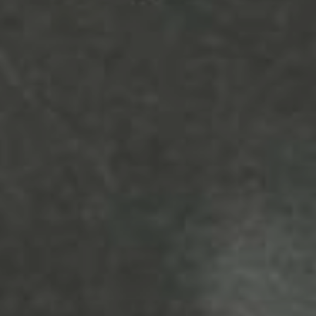
JONG
PUBLIEK
DE
MUNT
STEUN
ONS