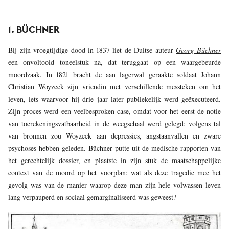
1. BÜCHNER
Bij zijn vroegtijdige dood in 1837 liet de Duitse auteur
Georg Büchner
een onvoltooid toneelstuk na, dat teruggaat op een waargebeurde
moordzaak. In 1821 bracht de aan lagerwal geraakte soldaat Johann
Christian Woyzeck zijn vriendin met verschillende messteken om het
leven, iets waarvoor hij drie jaar later publiekelijk werd geëxecuteerd.
Zijn proces werd een veelbesproken case, omdat voor het eerst de notie
van toerekeningsvatbaarheid in de weegschaal werd gelegd: volgens tal
van bronnen zou Woyzeck aan depressies, angstaanvallen en zware
psychoses hebben geleden. Büchner putte uit de medische rapporten van
het gerechtelijk dossier, en plaatste in zijn stuk de maatschappelijke
context van de moord op het voorplan: wat als deze tragedie mee het
gevolg was van de manier waarop deze man zijn hele volwassen leven
lang verpauperd en sociaal gemarginaliseerd was geweest?