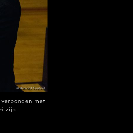
© Bernard Coutant
jn verbonden met
i zijn