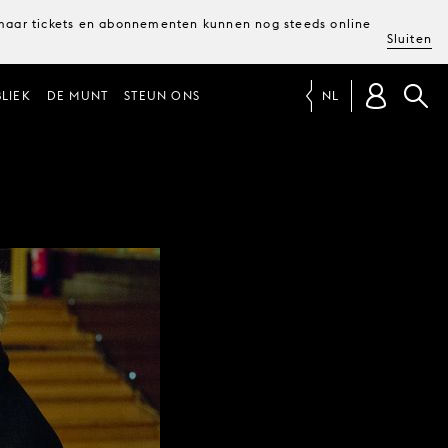
, maar tickets en abonnementen kunnen nog steeds online
Sluiten
LIEK
DE MUNT
STEUN ONS
NL