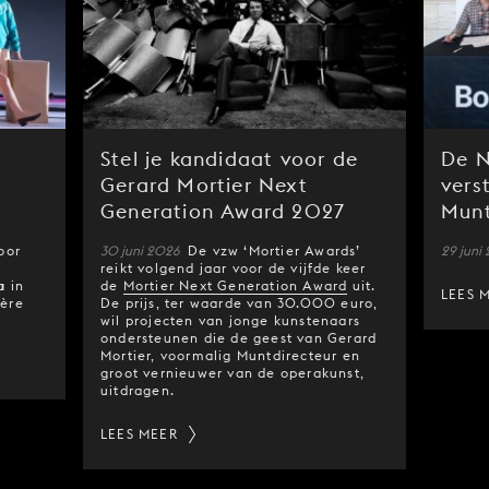
Stel je kandidaat voor de
De N
Gerard Mortier Next
vers
Generation Award 2027
Munt
oor
30 juni 2026
De vzw ‘Mortier Awards’
29 juni
reikt volgend jaar voor de vijfde keer
a
in
de
Mortier Next Generation Award
uit.
LEES 
ière
De prijs, ter waarde van 30.000 euro,
wil projecten van jonge kunstenaars
ondersteunen die de geest van Gerard
Mortier, voormalig Muntdirecteur en
groot vernieuwer van de operakunst,
uitdragen.
LEES MEER