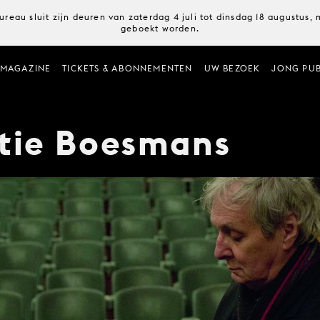
ureau sluit zijn deuren van zaterdag 4 juli tot dinsdag 18 augustus
geboekt worden.
MAGAZINE
TICKETS & ABONNEMENTEN
UW BEZOEK
JONG PUB
itie Boesmans