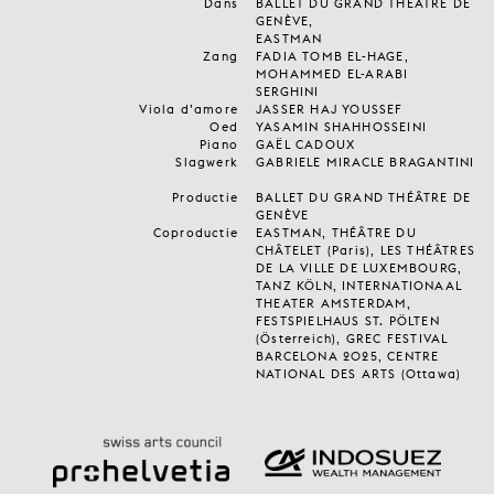
Dans
BALLET DU GRAND THÉÂTRE DE
GENÈVE,
EASTMAN
Zang
FADIA TOMB EL-HAGE,
MOHAMMED EL-ARABI
SERGHINI
Viola d’amore
JASSER HAJ YOUSSEF
Oed
YASAMIN SHAHHOSSEINI
Piano
GAËL CADOUX
Slagwerk
GABRIELE MIRACLE BRAGANTINI
Productie
BALLET DU GRAND THÉÂTRE DE
GENÈVE
Coproductie
EASTMAN, THÉÂTRE DU
CHÂTELET (Paris), LES THÉÂTRES
DE LA VILLE DE LUXEMBOURG,
TANZ KÖLN, INTERNATIONAAL
THEATER AMSTERDAM,
FESTSPIELHAUS ST. PÖLTEN
(Österreich), GREC FESTIVAL
BARCELONA 2025, CENTRE
NATIONAL DES ARTS (Ottawa)