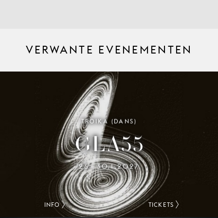
VERWANTE EVENEMENTEN
TROIKA (DANS)
GLA55
26
30.1.2027
–
INFO
TICKETS