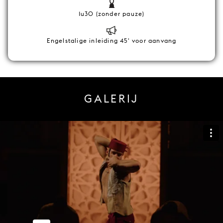
1u30 (zonder pauze)
Engelstalige inleiding 45' voor aanvang
GALERIJ