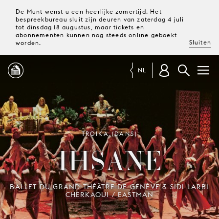
De Munt wenst u een heerlijke zomertijd. Het
bespreekbureau sluit zijn deuren van zaterdag 4 juli
tot dinsdag 18 augustus, maar tickets en
abonnementen kunnen nog steeds online geboekt
Sluiten
worden.
NL
PROGRAMMA
MAGAZINE
TROIKA (DANS)
IHSANE
TICKETS &
ABONNEMENTEN
BALLET DU GRAND THÉÂTRE DE GENÈVE & SIDI LARBI
CHERKAOUI / EASTMAN
UW
BEZOEK