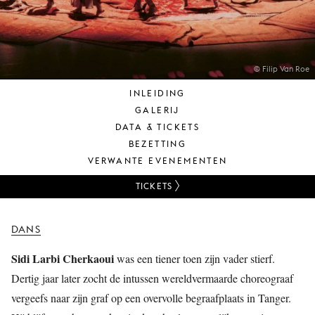
JONG
PUBLIEK
DE
MUNT
© Filip Van Roe
INLEIDING
STEUN
GALERIJ
ONS
DATA & TICKETS
BEZETTING
VERWANTE EVENEMENTEN
TICKETS
DANS
Sidi Larbi Cherkaoui
was een tiener toen zijn vader stierf.
Dertig jaar later zocht de intussen wereldvermaarde choreograaf
vergeefs naar zijn graf op een overvolle begraafplaats in Tanger.