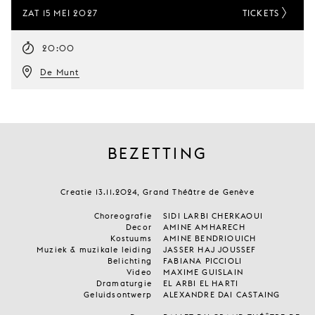
ZAT 15 MEI 2027
TICKETS
20:00
De Munt
BEZETTING
Creatie 13.11.2024, Grand Théâtre de Genève
Choreografie
SIDI LARBI CHERKAOUI
Decor
AMINE AMHARECH
Kostuums
AMINE BENDRIOUICH
Muziek & muzikale leiding
JASSER HAJ JOUSSEF
Belichting
FABIANA PICCIOLI
Video
MAXIME GUISLAIN
Dramaturgie
EL ARBI EL HARTI
Geluidsontwerp
ALEXANDRE DAI CASTAING