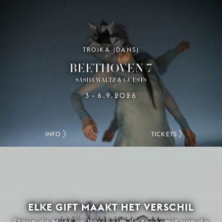
TROIKA (DANS)
BEETHOVEN 7
SASHA WALTZ & GUESTS
3
6.9.2026
–
INFO
TICKETS
ELKE GIFT MAAKT HET VERSCHIL
Steun de Munt en bescherm de toekomst van de