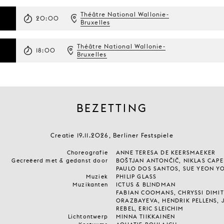
Théâtre National Wallonie-
20:00
Bruxelles
Théâtre National Wallonie-
18:00
Bruxelles
BEZETTING
Creatie 19.11.2026, Berliner Festspiele
Choreografie
ANNE TERESA DE KEERSMAEKER
Gecreëerd met & gedanst door
BOŠTJAN ANTONČIČ, NIKLAS CAPEL
PAULO DOS SANTOS, SUE YEON YO
Muziek
PHILIP GLASS
Muzikanten
ICTUS & BL!NDMAN
FABIAN COOMANS, CHRYSSI DIMIT
ORAZBAYEVA, HENDRIK PELLENS, J
REBEL, ERIC SLEICHIM
Lichtontwerp
MINNA TIIKKAINEN