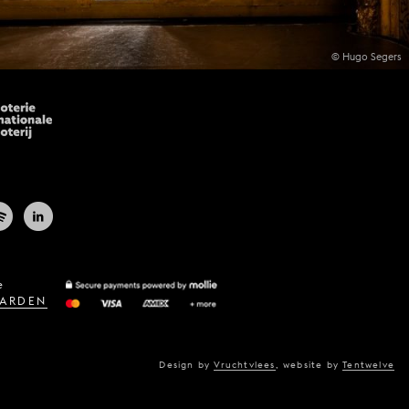
© Hugo Segers
e
ARDEN
Design by
Vruchtvlees
,
website by
Tentwelve