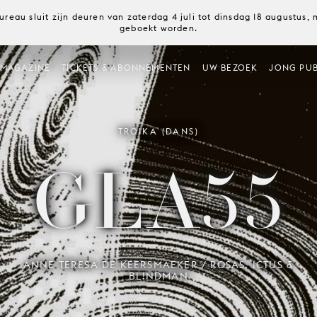
ureau sluit zijn deuren van zaterdag 4 juli tot dinsdag 18 augustus
geboekt worden.
MAGAZINE
TICKETS & ABONNEMENTEN
UW BEZOEK
JONG PUB
TROIKA (DANS)
GLA55
ANNE TERESA DE KEERSMAEKER / ROSAS, ICTUS &
BL!NDMAN