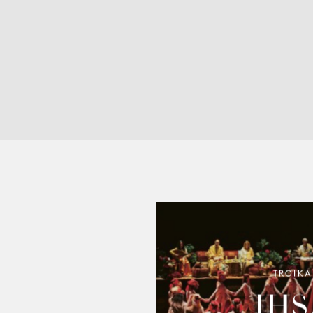
TROIKA
IHS