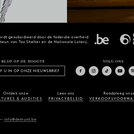
rdt gesubsidieerd door de federale overheid
steun van Tax Shelter en de Nationale Loterij.
BLIJF OP DE HOOGTE
VOLG ONS
JF U IN OP ONZE NIEUWSBRIEF
Ontdek onze
Lees ons
Raadpleeg onz
TURES & AUDITIES
PRIVACYBELEID
VERKOOPSVOORWA
—
info@demunt.be