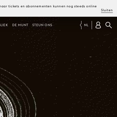
, maar tickets en abonnementen kunnen nog steeds online
Sluiten
LIEK
DE MUNT
STEUN ONS
NL