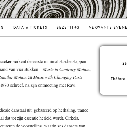
NG
DATA & TICKETS
BEZETTING
VERWANTE EVEN
maeker
verkent de eerste minimalistische stappen
26
hand van vier stukken –
Music in Contrary Motion
,
 Similar Motion
en
Music with Changing Parts
–
Théâtre 
9-1970 schreef, na zijn ontmoeting met Ravi
dicale danstaal uit, gebaseerd op herhaling, trance
l dat tot zijn essentie herleid wordt. Cirkels,
ctureren de voorstelling, waarin zes dansers van