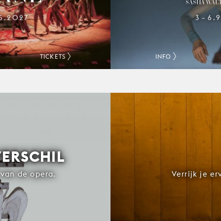
SASHA WALT
.5.2027
3
6.
–
TICKETS
INFO
VERSCHIL
van de opera.
Verrijk je e