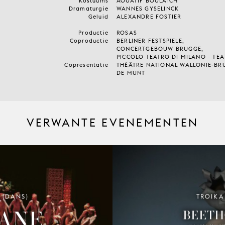
Kostuums
AOUATIF BOULAICH
Dramaturgie
WANNES GYSELINCK
Geluid
ALEXANDRE FOSTIER
Productie
ROSAS
Coproductie
BERLINER FESTSPIELE,
CONCERTGEBOUW BRUGGE,
PICCOLO TEATRO DI MILANO - TE
Copresentatie
THÉÂTRE NATIONAL WALLONIE-BRU
DE MUNT
VERWANTE EVENEMENTEN
 (DANS)
TROIKA
ANE
BEETH