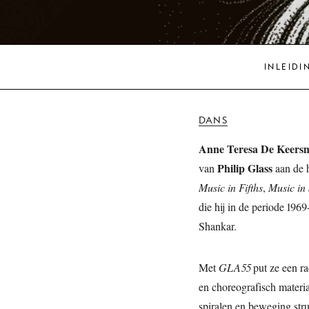
INLEIDI
DANS
Anne Teresa De Keers
Philip Glass
van
aan de 
Music in Fifths
,
Music in
die hij in de periode 196
Shankar.
Met
GLA55
put ze een ra
en choreografisch materiaa
spiralen en beweging stru