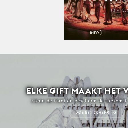
13
15
–
INFO
ELKE GIFT MAAKT HET 
Steun de Munt en bescherm de toekomst 
DOE EEN SCHENKING