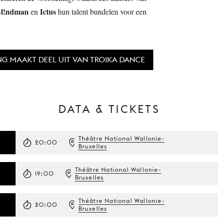
l!ndman
Ictus
en
hun talent bundelen voor een
NG MAAKT DEEL UIT VAN TROIKA DANCE
DATA & TICKETS
Théâtre National Wallonie-
20:00
Bruxelles
Théâtre National Wallonie-
19:00
Bruxelles
Théâtre National Wallonie-
20:00
Bruxelles