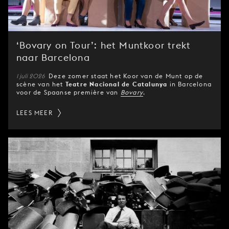
JONG
PUBLIEK
DE
‘Bovary on Tour’: het Muntkoor trekt
MUNT
naar Barcelona
STEUN
1 juli 2026
Deze zomer staat het Koor van de Munt op de
ONS
scène van het
Teatre Nacional de Catalunya
in Barcelona
voor de Spaanse première van
Bovary
.
LEES MEER