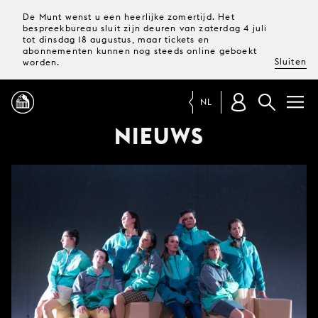
De Munt wenst u een heerlijke zomertijd. Het
bespreekbureau sluit zijn deuren van zaterdag 4 juli
tot dinsdag 18 augustus, maar tickets en
abonnementen kunnen nog steeds online geboekt
Sluiten
worden.
NL
NIEUWS
PROGRAMMA
MAGAZINE
TICKETS &
ABONNEMENTEN
UW
BEZOEK