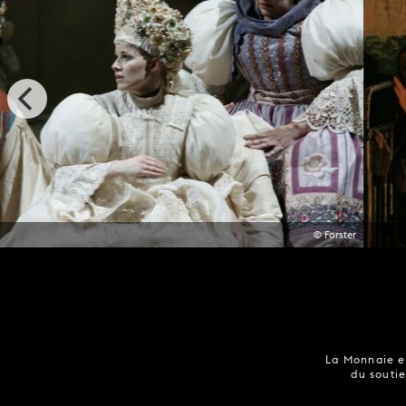
© Forster
La Monnaie es
du soutie