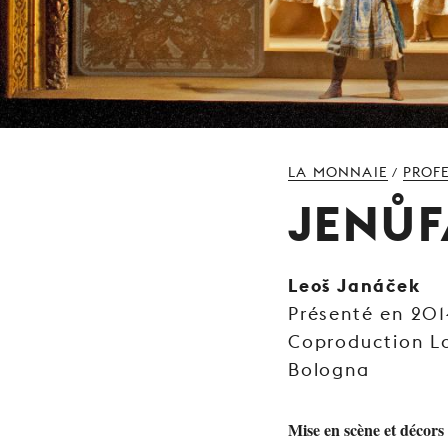
LA MONNAIE
PROF
/
JENŮF
Leoš Janáček
Présenté en 20
Coproduction L
Bologna
Mise en scène et décors