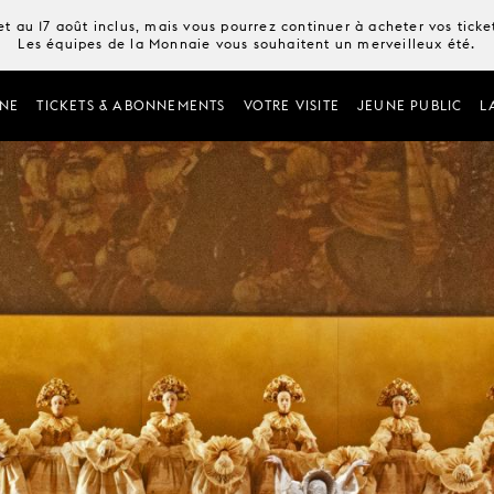
t au 17 août inclus, mais vous pourrez continuer à acheter vos tick
Les équipes de la Monnaie vous souhaitent un merveilleux été.
NE
TICKETS & ABONNEMENTS
VOTRE VISITE
JEUNE PUBLIC
L