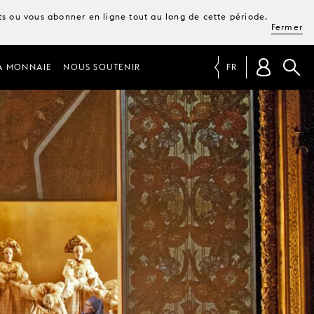
ets ou vous abonner en ligne tout au long de cette période.
Fermer
A MONNAIE
NOUS SOUTENIR
FR