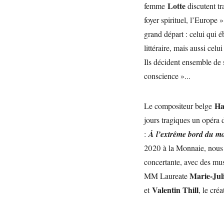
Lotte
femme
discutent t
foyer spirituel, l’Europe 
grand départ : celui qui é
littéraire, mais aussi celui
Ils décident ensemble de s
conscience »...
Ha
Le compositeur belge
jours tragiques un opéra 
:
À l’extrême bord du m
2020 à la Monnaie, nous a
concertante, avec des mus
Marie-Jul
MM Laureate
Valentin Thill
et
, le cré