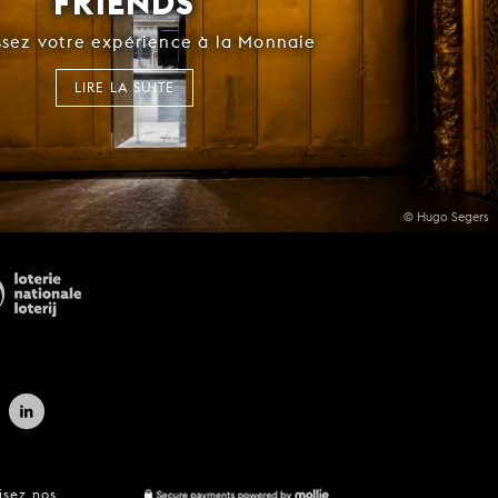
FRIENDS
ssez votre expérience à la Monnaie
LIRE LA SUITE
© Hugo Segers
isez nos