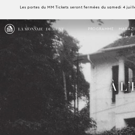
Les portes du MM Tickets seront fermées du samedi 4 juille
LA MONNAIE / DE MUNT
PROGRAMME
MAGAZI
À L