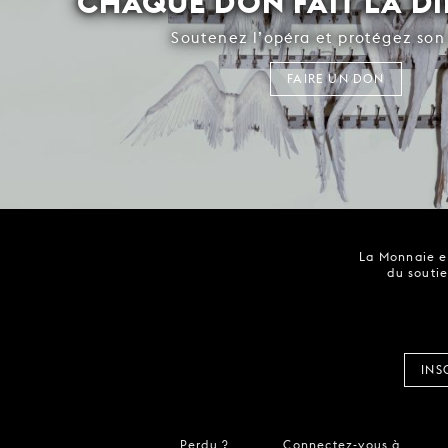
CHAQUE DON FAIT LA D
Soutenez l’opéra et protégez son 
FAIRE UN DON
La Monnaie es
du soutie
INS
Perdu ?
Connectez-vous à