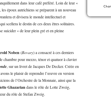
ranquillement dans leur café préféré. Loin de leur «
Chan
», les époux autrichiens se préparent à un nouveau
branlera et divisera le monde intellectuel et
 qui scellera le destin de ces deux êtres solitaires.
e suicider « de leur plein gré et en pleine
rold Noben
(
Bovary
) a consacré à ces derniers
de chambre pour mezzo, ténor et quatuor à clavier
onde
, sur un livret de Jacques De Decker. Créée en
vons le plaisir de reprendre l’œuvre en version
iciens de l’Orchestre de la Monnaie, ainsi que la
iette Ghazarian
dans le rôle de Lotte Zweig,
ateur du rôle de Stefan Zweig.