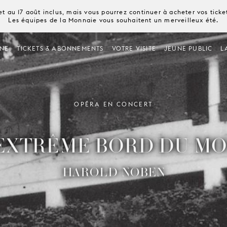
t au 17 août inclus, mais vous pourrez continuer à acheter vos tick
Les équipes de la Monnaie vous souhaitent un merveilleux été.
NE
TICKETS & ABONNEMENTS
VOTRE VISITE
JEUNE PUBLIC
L
OPÉRA EN CONCERT
’EXTRÊME BORD DU M
HAROLD NOBEN