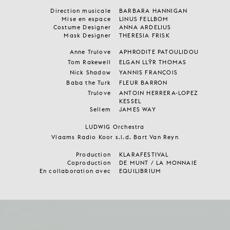
Direction musicale
BARBARA HANNIGAN
Mise en espace
LINUS FELLBOM
Costume Designer
ANNA ARDELIUS
Mask Designer
THERESIA FRISK
Anne Trulove
APHRODITE PATOULIDOU
Tom Rakewell
ELGAN LLŶR THOMAS
Nick Shadow
YANNIS FRANÇOIS
Baba the Turk
FLEUR BARRON
Trulove
ANTOIN HERRERA-LOPEZ
KESSEL
Sellem
JAMES WAY
LUDWIG Orchestra
Vlaams Radio Koor s.l.d. Bart Van Reyn
Production
KLARAFESTIVAL
Coproduction
DE MUNT / LA MONNAIE
En collaboration avec
EQUILIBRIUM