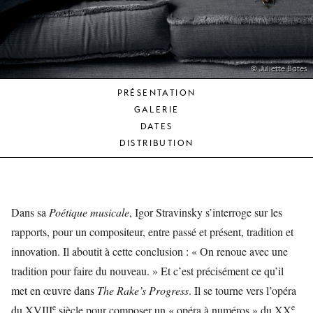
JEUNE
PUBLIC
LA
MONNAIE
© Juliette Bates
PRÉSENTATION
NOUS
GALERIE
SOUTENIR
DATES
DISTRIBUTION
Dans sa
Poétique musicale
, Igor Stravinsky s’interroge sur les
rapports, pour un compositeur, entre passé et présent, tradition et
innovation. Il aboutit à cette conclusion : « On renoue avec une
tradition pour faire du nouveau. » Et c’est précisément ce qu’il
met en œuvre dans
The Rake’s Progress
. Il se tourne vers l’opéra
e
e
du XVIII
siècle pour composer un « opéra à numéros » du XX