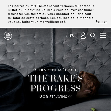
Les portes du MM Tickets seront fermées du samedi 4
juillet au 17 août inclus, mais vous pourrez continuer
à acheter vos tickets ou vous abonner en ligne tout
au long de cette période. Les équipes de la Monnaie
Fermer
vous souhaitent un merveilleux été.
FR
PROGRAMME
MAGAZINE
OPÉRA SEMI-SCÉNIQUE
THE RAKE’S
PROGRESS
TICKETS &
ABONNEMENTS
IGOR STRAVINSKY
VOTRE
VISITE