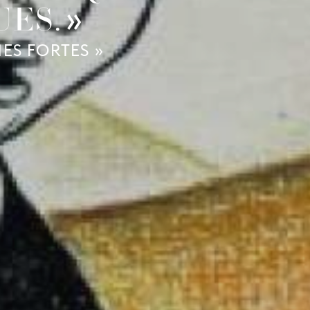
ES.
ES FORTES »