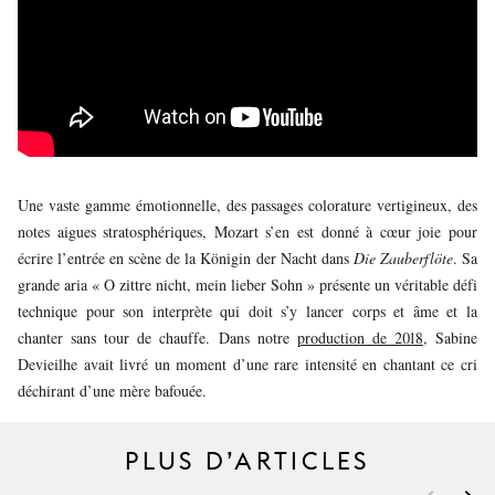
JEUNE
PUBLIC
LA
MONNAIE
NOUS
SOUTENIR
Une vaste gamme émotionnelle, des passages colorature vertigineux, des
notes aigues stratosphériques, Mozart s’en est donné à cœur joie pour
écrire l’entrée en scène de la Königin der Nacht dans
Die Zauberflöte
. Sa
grande aria « O zittre nicht, mein lieber Sohn » présente un véritable défi
technique pour son interprète qui doit s’y lancer corps et âme et la
chanter sans tour de chauffe. Dans notre
production de 2018
, Sabine
Devieilhe avait livré un moment d’une rare intensité en chantant ce cri
déchirant d’une mère bafouée.
PLUS D’ARTICLES