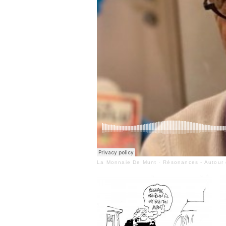
La Monnaie De Munt
·
Résonances - Autour d'