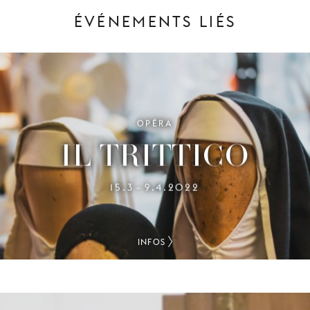
ÉVÉNEMENTS LIÉS
OPÉRA
IL TRITTICO
15.3
9.4.2022
–
INFOS