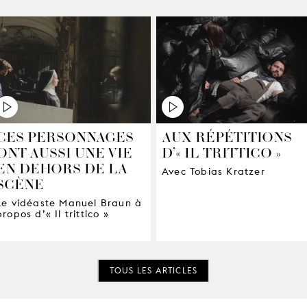
CES PERSONNAGES
AUX RÉPÉTITIONS
ONT AUSSI UNE VIE
D’« IL TRITTICO »
EN DEHORS DE LA
Avec Tobias Kratzer
SCÈNE
Le vidéaste Manuel Braun à
propos d’« Il trittico »
TOUS LES ARTICLES