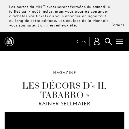
Les portes du MM Tickets seront fermées du samedi 4
juillet au 17 août inclus, mais vous pourrez continuer
à acheter vos tickets ou vous abonner en ligne tout
au long de cette période. Les équipes de la Monnaie
Fermer
vous souhaitent un merveilleux été.
FR
PROGRAMME
MAGAZINE
MAGAZINE
LES DÉCORS D’« IL
TABARRO »
TICKETS &
ABONNEMENTS
RAINER SELLMAIER
VOTRE
VISITE