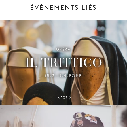
ÉVÉNEMENTS LIÉS
OPÉRA
IL TRITTICO
15.3
9.4.2022
–
INFOS