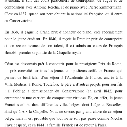
attendant, il suit des cours particuliers de contrepoint, de fugue et de
composition avec Antoine Reicha, et de piano avec Pierre Zimmermann.
C’est en 1837, quand son père obtient la nationalité française, qu’il entre
au Conservatoire.
En 1838, il gagne le Grand prix d’honneur de piano, créé spécialement
pour le jeune étudiant. En 1840, il reçoit le Premier prix de contrepoint
et, en reconnaissance de son talent, il est admis au cours de François
Benoist, premier organiste de la Chapelle royale.
César est désormais prêt à concourir pour le prestigieux Prix de Rome,
un prix convoité par tous les jeunes compositeurs actifs en France, qui
permet de bénéficier d’un séjour à l’Académie de France, ancrée à la
Villa Médicis, à Rome. Toutefois, le père a d’autres projets pour son fils
: il l’oblige à démissionner du Conservatoire (en avril 1842) pour
entreprendre une carrière de compositeur-virtuose. Et, en effet, le jeune
Franck s’exhibe dans différentes villes belges, dont Liège et Bruxelles,
ainsi qu’à Aix-la-Chapelle. Nous ne savons pas grand-chose de ce séjour
belge, mais il est probable que tout ne se soit pas passé comme Nicolas
l’avait espéré, et en 1844 la famille Franck est de retour à Paris.