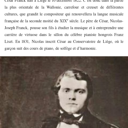
César Franck naît à Liège le 10 décembre 1822. C’est donc dans la partie
la plus orientale de la Wallonie, carrefour et creuset de différentes
cultures, que grandit le compositeur qui renouvellera la langue musicale
e
française de la seconde moitié du XIX
siècle. Le père de César, Nicolas-
Joseph Franck, pousse son fils à étudier la musique et à entreprendre une
carrière de virtuose dans le sillon du célèbre pianiste hongrois Franz
Liszt. En 1831, Nicolas inscrit César au Conservatoire de Liège, où le
garçon suit des cours de piano, de solfège et d’harmonie.