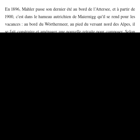
En 1896, Mahler passe son dernier été au bord de l’Attersee, et à partir de
1900, c'est dans le hameau autrichien de Maiernigg qu'il se rend pour les
vacances : au bord du Wörthermeer, au pied du versant nord des Alpes, il
se fait construire et aménager une nouvelle retraite pour composer. Selon
Alma Mahler, il y avait même un piano à queue, ainsi que des ouvrages
de Goethe et de Kant, et des partitions de Bach. Mahler écrira à un ami :
« C’est une fois encore la forêt, avec toutes ses merveilles et ses horreurs,
qui m’entoure et se mêle à mon univers musical : je réalise de plus en
plus que je ne choisis pas ce que je compose. Ça me choisit. »