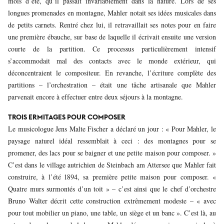
mois d’été, qu’il passait invariablement dans la nature. Lors de ses
longues promenades en montagne, Mahler notait ses idées musicales dans
de petits carnets. Rentré chez lui, il retravaillait ses notes pour en faire
une première ébauche, sur base de laquelle il écrivait ensuite une version
courte de la partition. Ce processus particulièrement intensif
s’accommodait mal des contacts avec le monde extérieur, qui
déconcentraient le compositeur. En revanche, l’écriture complète des
partitions – l’orchestration – était une tâche artisanale que Mahler
parvenait encore à effectuer entre deux séjours à la montagne.
TROIS ERMITAGES POUR COMPOSER
Le musicologue Jens Malte Fischer a déclaré un jour : « Pour Mahler, le
paysage naturel idéal ressemblait à ceci : des montagnes pour se
promener, des lacs pour se baigner et une petite maison pour composer. »
C’est dans le village autrichien de Steinbach am Attersee que Mahler fait
construire, à l’été 1894, sa première petite maison pour composer. «
Quatre murs surmontés d’un toit » – c’est ainsi que le chef d’orchestre
Bruno Walter décrit cette construction extrêmement modeste – « avec
pour tout mobilier un piano, une table, un siège et un banc ». C’est là, au