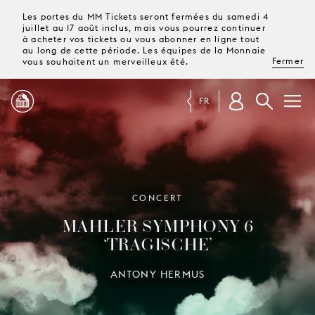
Les portes du MM Tickets seront fermées du samedi 4
juillet au 17 août inclus, mais vous pourrez continuer
à acheter vos tickets ou vous abonner en ligne tout
au long de cette période. Les équipes de la Monnaie
Fermer
vous souhaitent un merveilleux été.
FR
PROGRAMME
MAGAZINE
CONCERT
MAHLER SYMPHONY 6
TICKETS &
‘TRAGISCHE’
ABONNEMENTS
ANTONY HERMUS
VOTRE
VISITE