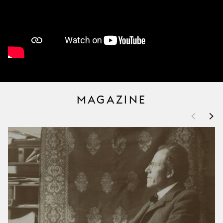
MAGAZINE
<
>