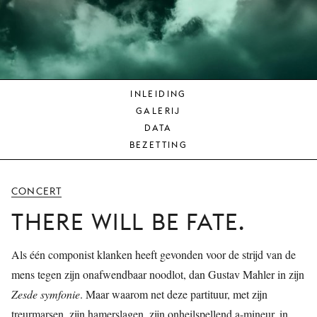
JONG
PUBLIEK
DE
MUNT
INLEIDING
STEUN
GALERIJ
ONS
DATA
BEZETTING
CONCERT
THERE WILL BE FATE.
Als één componist klanken heeft gevonden voor de strijd van de
mens tegen zijn onafwendbaar noodlot, dan Gustav Mahler in zijn
Zesde symfonie
. Maar waarom net deze partituur, met zijn
treurmarsen, zijn hamerslagen, zijn onheilspellend a-mineur, in