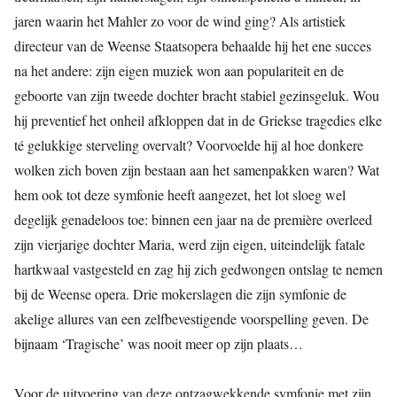
jaren waarin het Mahler zo voor de wind ging? Als artistiek
directeur van de Weense Staatsopera behaalde hij het ene succes
na het andere: zijn eigen muziek won aan populariteit en de
geboorte van zijn tweede dochter bracht stabiel gezinsgeluk. Wou
hij preventief het onheil afkloppen dat in de Griekse tragedies elke
té gelukkige sterveling overvalt? Voorvoelde hij al hoe donkere
wolken zich boven zijn bestaan aan het samenpakken waren? Wat
hem ook tot deze symfonie heeft aangezet, het lot sloeg wel
degelijk genadeloos toe: binnen een jaar na de première overleed
zijn vierjarige dochter Maria, werd zijn eigen, uiteindelijk fatale
hartkwaal vastgesteld en zag hij zich gedwongen ontslag te nemen
bij de Weense opera. Drie mokerslagen die zijn symfonie de
akelige allures van een zelfbevestigende voorspelling geven. De
bijnaam ‘Tragische’ was nooit meer op zijn plaats…
Voor de uitvoering van deze ontzagwekkende symfonie met zijn