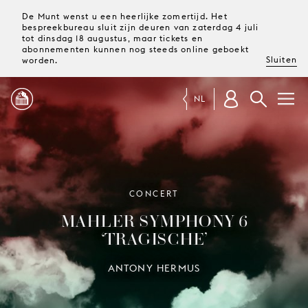
De Munt wenst u een heerlijke zomertijd. Het
bespreekbureau sluit zijn deuren van zaterdag 4 juli
tot dinsdag 18 augustus, maar tickets en
abonnementen kunnen nog steeds online geboekt
Sluiten
worden.
NL
PROGRAMMA
MAGAZINE
CONCERT
MAHLER SYMPHONY 6
TICKETS &
‘TRAGISCHE’
ABONNEMENTEN
ANTONY HERMUS
UW
BEZOEK