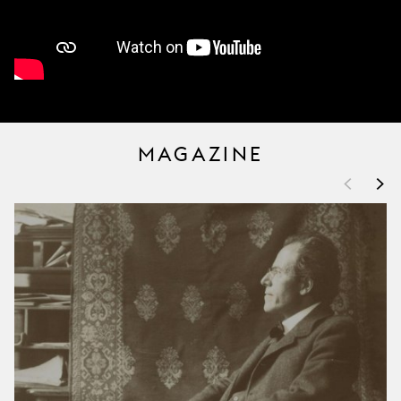
MAGAZINE
<
>