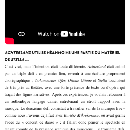
ACHTERLAND
UTILISE NÉANMOINS UNE PARTIE DU MATÉRIEL
DE
STELLA
…
C’est vrai, mais l’intention était toute différente.
Achterland
était animé
par un triple défi : en premier lieu, revenir à une écriture proprement
chorégraphique ;
Verkommenes Ufer
,
Ottone Ottone
et
Stella
touchaient
de très près au théâtre, avec une forte présence de texte ou d’opéra qui
traçait des lignes narratives. Après ces expériences, je voulais retourner à
un authentique langage dansé, entretenant un étroit rapport avec la
musique. Le deuxième défi consistait à travailler sur de la musique live –
comme nous l’avions déjà fait avec
Bartók/ Mikrokosmos
, où avait germé
l’idée du « concert de danse » ; il fallait donc penser le spectacle en
tenant compte de la présence scénique des musiciens. Le troisième défi,