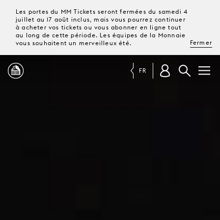
Les portes du MM Tickets seront fermées du samedi 4
juillet au 17 août inclus, mais vous pourrez continuer
à acheter vos tickets ou vous abonner en ligne tout
au long de cette période. Les équipes de la Monnaie
Fermer
vous souhaitent un merveilleux été.
FR
PROGRAMME
MAGAZINE
TICKETS &
ABONNEMENTS
VOTRE
VISITE