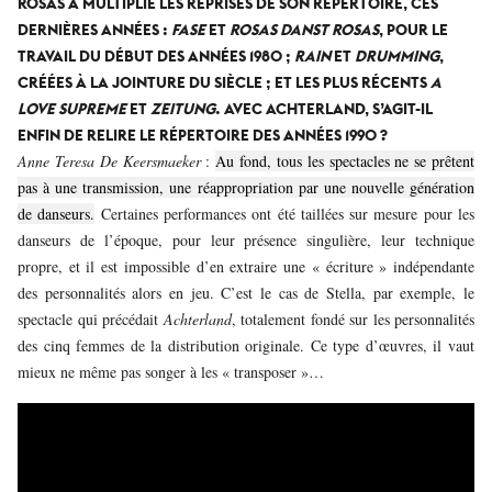
ROSAS A MULTIPLIÉ LES REPRISES DE SON RÉPERTOIRE, CES
DERNIÈRES ANNÉES :
FASE
ET
ROSAS DANST ROSAS
, POUR LE
TRAVAIL DU DÉBUT DES ANNÉES 1980 ;
RAIN
ET
DRUMMING
,
CRÉÉES À LA JOINTURE DU SIÈCLE ; ET LES PLUS RÉCENTS
A
LOVE SUPREME
ET
ZEITUNG
. AVEC ACHTERLAND, S’AGIT-IL
ENFIN DE RELIRE LE RÉPERTOIRE DES ANNÉES 1990 ?
Anne Teresa De Keersmaeker
:
Au fond, tous les spectacles ne se prêtent
pas à une transmission, une réappropriation par une nouvelle génération
de danseurs.
Certaines performances ont été taillées sur mesure pour les
danseurs de l’époque, pour leur présence singulière, leur technique
propre, et il est impossible d’en extraire une « écriture » indépendante
des personnalités alors en jeu. C’est le cas de Stella, par exemple, le
spectacle qui précédait
Achterland
, totalement fondé sur les personnalités
des cinq femmes de la distribution originale. Ce type d’œuvres, il vaut
mieux ne même pas songer à les « transposer »…