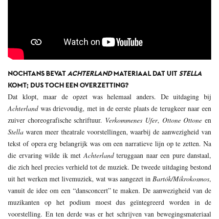
NOCHTANS BEVAT
ACHTERLAND
MATERIAAL DAT UIT
STELLA
KOMT; DUS TOCH EEN OVERZETTING?
Dat klopt, maar de opzet was helemaal anders. De uitdaging bij
Achterland
was drievoudig, met in de eerste plaats de terugkeer naar een
zuiver choreografische schriftuur.
Verkommenes Ufer
,
Ottone Ottone
en
Stella
waren meer theatrale voorstellingen, waarbij de aanwezigheid van
tekst of opera erg belangrijk was om een narratieve lijn op te zetten. Na
die ervaring wilde ik met
Achterland
teruggaan naar een pure danstaal,
die zich heel precies verhield tot de muziek. De tweede uitdaging bestond
uit het werken met livemuziek, wat was aangezet in
Bartók/Mikrokosmos
,
vanuit de idee om een “dansconcert” te maken. De aanwezigheid van de
muzikanten op het podium moest dus geïntegreerd worden in de
voorstelling. En ten derde was er het schrijven van bewegingsmateriaal