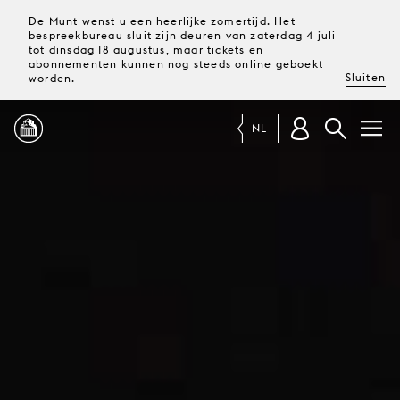
De Munt wenst u een heerlijke zomertijd. Het
bespreekbureau sluit zijn deuren van zaterdag 4 juli
tot dinsdag 18 augustus, maar tickets en
abonnementen kunnen nog steeds online geboekt
Sluiten
worden.
NL
PROGRAMMA
MAGAZINE
TICKETS &
ABONNEMENTEN
UW
BEZOEK