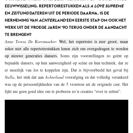
EEUWWISSELING. REPERTOIRESTUKKEN ALS
A LOVE SUPREME
EN
ZEITUNG
DATEREN UIT DE PERIODE DAARNA. IS DE
HERNEMING VAN
ACHTERLAND
EEN EERSTE STAP OM OOK HET
WERK UIT DE VROEGE JAREN ‘90 TERUG ONDER DE AANDACHT
TE BRENGEN?
Anne Teresa De Keersmaeker
:
Wel, het repertoire is zeer groot, maar
zeker niet alle repertoirestukken lenen zich om overgedragen te worden
op nieuwe generaties dansers.
Soms zijn voorstellingen zo geënt op
bepaalde dansers, op hun aanwezigheid op scène en hun techniek, dat ze
er moeilijk van los te koppelen zijn. Dat is bijvoorbeeld het geval bij
Stella
, het stuk dat aan
Achterland
voorafging en dat volledig verankerd
was op de persoonlijkheden van de 5 vrouwen uit de originele cast. Het
lijkt me geen goed idee om te proberen zo’n creaties “over te zetten”.