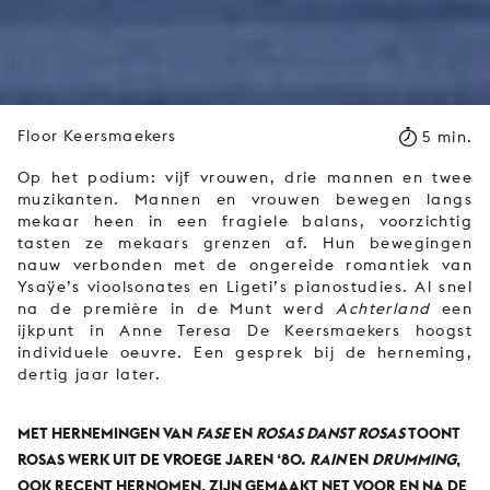
Floor Keersmaekers
5 min.
Op het podium: vijf vrouwen, drie mannen en twee
muzikanten. Mannen en vrouwen bewegen langs
mekaar heen in een fragiele balans, voorzichtig
tasten ze mekaars grenzen af. Hun bewegingen
nauw verbonden met de ongereide romantiek van
Ysaÿe’s vioolsonates en Ligeti’s pianostudies. Al snel
na de première in de Munt werd
Achterland
een
ijkpunt in Anne Teresa De Keersmaekers hoogst
individuele oeuvre. Een gesprek bij de herneming,
dertig jaar later.
MET HERNEMINGEN VAN
FASE
EN
ROSAS DANST ROSAS
TOONT
ROSAS WERK UIT DE VROEGE JAREN ‘80.
RAIN
EN
DRUMMING
,
OOK RECENT HERNOMEN, ZIJN GEMAAKT NET VOOR EN NA DE