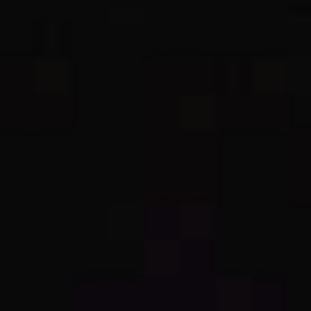
JONG
PUBLIEK
DE
MUNT
STEUN
ONS