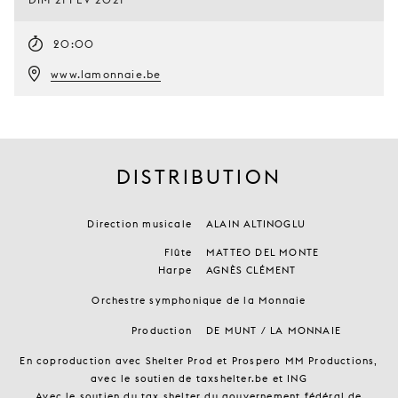
20:00
www.lamonnaie.be
DISTRIBUTION
Direction musicale
ALAIN ALTINOGLU
Flûte
MATTEO DEL MONTE
Harpe
AGNÈS CLÉMENT
Orchestre symphonique de la Monnaie
Production
DE MUNT / LA MONNAIE
En coproduction avec Shelter Prod et Prospero MM Productions,
avec le soutien de taxshelter.be et ING
Avec le soutien du tax shelter du gouvernement fédéral de