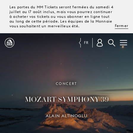
Les portes du MM Tickets seront fermées du samedi 4
juillet au 17 août inclus, mais vous pourrez continuer
à acheter vos tickets ou vous abonner en ligne tout
au long de cette période. Les équipes de la Monnaie
Fermer
vous souhaitent un merveilleux été.
FR
PROGRAMME
MAGAZINE
CONCERT
MOZART SYMPHONY 39
TICKETS &
ABONNEMENTS
ALAIN ALTINOGLU
VOTRE
VISITE