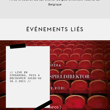
Belgique
ÉVÉNEMENTS LIÉS
OPÉRA
// LIVE EN
DER SCHAUSPIELDIREKTOR
STREAMING, PUIS À
DÉCOUVRIR JUSQU'AU
26.2.2021 //
19.2.2021
INFOS