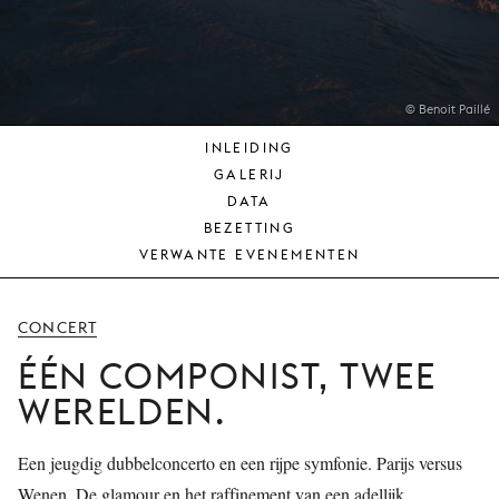
JONG
PUBLIEK
DE
MUNT
© Benoit Paillé
INLEIDING
STEUN
GALERIJ
ONS
DATA
BEZETTING
VERWANTE EVENEMENTEN
CONCERT
ÉÉN COMPONIST, TWEE
WERELDEN.
Een jeugdig dubbelconcerto en een rijpe symfonie. Parijs versus
Wenen. De glamour en het raffinement van een adellijk