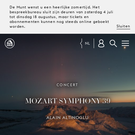
De Munt wenst u een heerlijke zomertijd. Het
bespreekbureau sluit zijn deuren van zaterdag 4 juli
tot dinsdag 18 augustus, maar tickets en
abonnementen kunnen nog steeds online geboekt
Sluiten
worden.
NL
PROGRAMMA
MAGAZINE
CONCERT
MOZART SYMPHONY 39
TICKETS &
ABONNEMENTEN
ALAIN ALTINOGLU
UW
BEZOEK