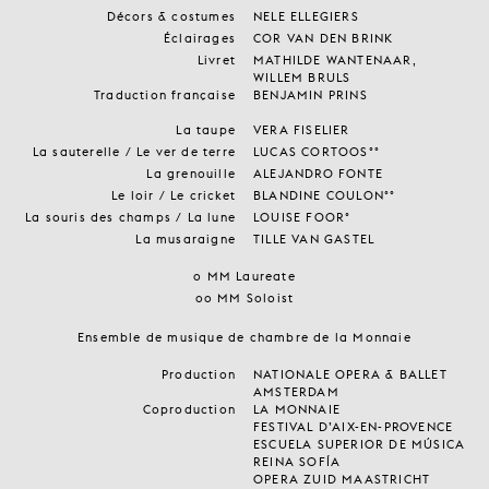
Décors & costumes
NELE ELLEGIERS
Éclairages
COR VAN DEN BRINK
Livret
MATHILDE WANTENAAR,
WILLEM BRULS
Traduction française
BENJAMIN PRINS
La taupe
VERA FISELIER
La sauterelle / Le ver de terre
LUCAS CORTOOS°°
La grenouille
ALEJANDRO FONTE
Le loir / Le cricket
BLANDINE COULON°°
La souris des champs / La lune
LOUISE FOOR°
La musaraigne
TILLE VAN GASTEL
○ MM Laureate
○○ MM Soloist
Ensemble de musique de chambre de la Monnaie
Production
NATIONALE OPERA & BALLET
AMSTERDAM
Coproduction
LA MONNAIE
FESTIVAL D’AIX-EN-PROVENCE
ESCUELA SUPERIOR DE MÚSICA
REINA SOFÍA
OPERA ZUID MAASTRICHT