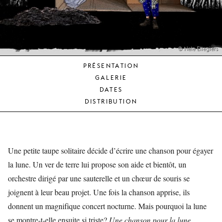
JEUNE
PUBLIC
LA
MONNAIE
© Nele Ellegiers
PRÉSENTATION
NOUS
GALERIE
SOUTENIR
DATES
DISTRIBUTION
Une petite taupe solitaire décide d’écrire une chanson pour égayer
la lune. Un ver de terre lui propose son aide et bientôt, un
orchestre dirigé par une sauterelle et un chœur de souris se
joignent à leur beau projet. Une fois la chanson apprise, ils
donnent un magnifique concert nocturne. Mais pourquoi la lune
se montre-t-elle ensuite si triste?
Une chanson pour la lune