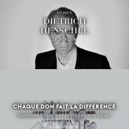
SONGS
DIETRICH
HENSCHEL
12.2.2018
INFOS
CHAQUE DON FAIT LA DIFFÉRENCE
Soutenez l’opéra et protégez son futur !
FAIRE UN DON