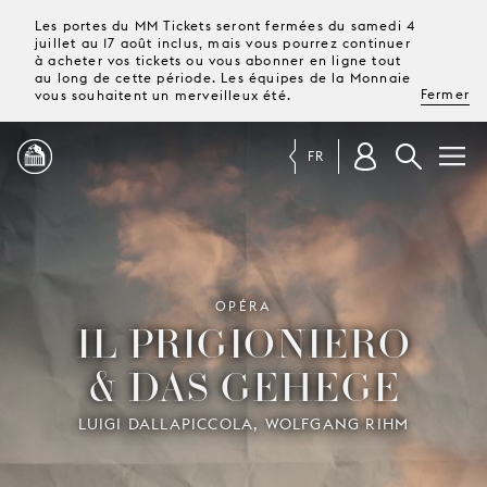
Les portes du MM Tickets seront fermées du samedi 4
juillet au 17 août inclus, mais vous pourrez continuer
à acheter vos tickets ou vous abonner en ligne tout
au long de cette période. Les équipes de la Monnaie
Fermer
vous souhaitent un merveilleux été.
FR
PROGRAMME
MAGAZINE
OPÉRA
IL PRIGIONIERO
& DAS GEHEGE
TICKETS &
ABONNEMENTS
LUIGI DALLAPICCOLA, WOLFGANG RIHM
VOTRE
VISITE