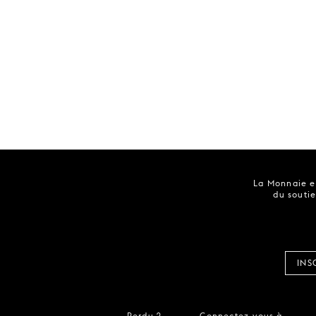
La Monnaie es
du soutie
INS
Perdu ?
Connectez-vous à