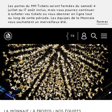
Les portes du MM Tickets seront fermées du samedi 4
juillet au 17 août inclus, mais vous pourrez continuer
à acheter vos tickets ou vous abonner en ligne tout
au long de cette période. Les équipes de la Monnaie
Fermer
vous souhaitent un merveilleux été.
FR
PROGRAMME
MAGAZINE
TICKETS &
ABONNEMENTS
VOTRE
VISITE
LA MONNAIE
À PROPOS
NOS ÉQUIPES
/
/