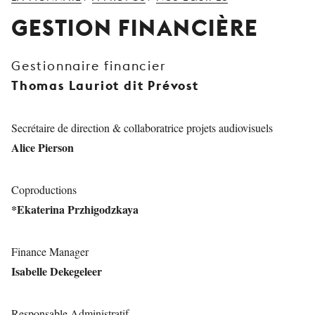
JEUNE
GESTION FINANCIÈRE
PUBLIC
LA
Gestionnaire financier
MONNAIE
Thomas Lauriot dit Prévost
NOUS
SOUTENIR
Secrétaire de direction & collaboratrice projets audiovisuels
Alice Pierson
Coproductions
*Ekaterina Przhigodzkaya
Finance Manager
Isabelle Dekegeleer
Responsable Administratif