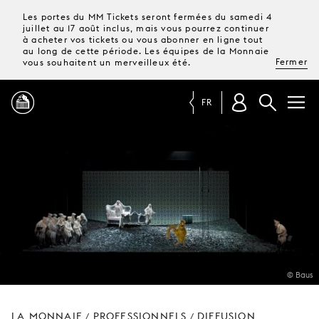
Les portes du MM Tickets seront fermées du samedi 4
juillet au 17 août inclus, mais vous pourrez continuer
à acheter vos tickets ou vous abonner en ligne tout
au long de cette période. Les équipes de la Monnaie
Fermer
vous souhaitent un merveilleux été.
FR
PROGRAMME
MAGAZINE
TICKETS &
ABONNEMENTS
© Baus
VOTRE
VISITE
LA MONNAIE
PROFESSIONNELS
DIFFUSION
/
/