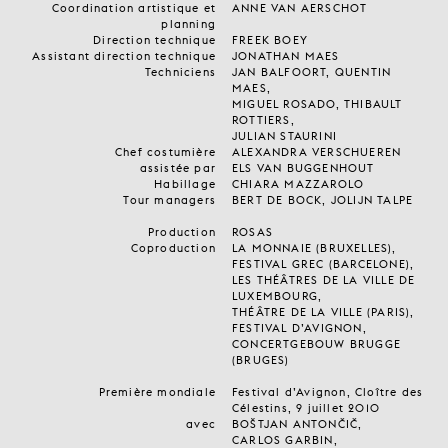
Coordination artistique et
ANNE VAN AERSCHOT
planning
Direction technique
FREEK BOEY
Assistant direction technique
JONATHAN MAES
Techniciens
JAN BALFOORT, QUENTIN
MAES,
MIGUEL ROSADO, THIBAULT
ROTTIERS,
JULIAN STAURINI
Chef costumière
ALEXANDRA VERSCHUEREN
assistée par
ELS VAN BUGGENHOUT
Habillage
CHIARA MAZZAROLO
Tour managers
BERT DE BOCK, JOLIJN TALPE
Production
ROSAS
Coproduction
LA MONNAIE (BRUXELLES),
FESTIVAL GREC (BARCELONE),
LES THÉÂTRES DE LA VILLE DE
LUXEMBOURG,
THÉÂTRE DE LA VILLE (PARIS),
FESTIVAL D’AVIGNON,
CONCERTGEBOUW BRUGGE
(BRUGES)
Première mondiale
Festival d’Avignon, Cloître des
Célestins, 9 juillet 2010
avec
BOŠTJAN ANTONČIČ,
CARLOS GARBIN,