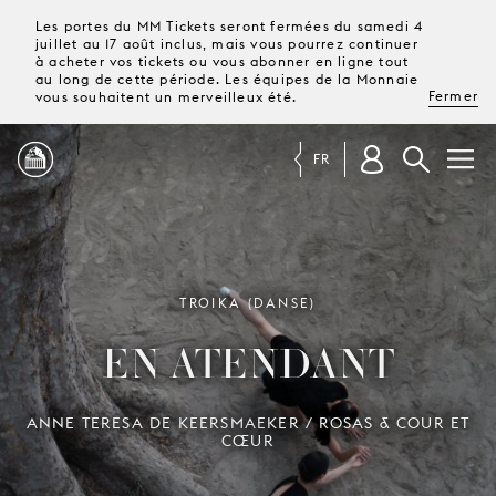
Les portes du MM Tickets seront fermées du samedi 4
juillet au 17 août inclus, mais vous pourrez continuer
à acheter vos tickets ou vous abonner en ligne tout
au long de cette période. Les équipes de la Monnaie
Fermer
vous souhaitent un merveilleux été.
FR
PROGRAMME
MAGAZINE
TROIKA (DANSE)
EN ATENDANT
TICKETS &
ABONNEMENTS
ANNE TERESA DE KEERSMAEKER / ROSAS & COUR ET
CŒUR
VOTRE
VISITE