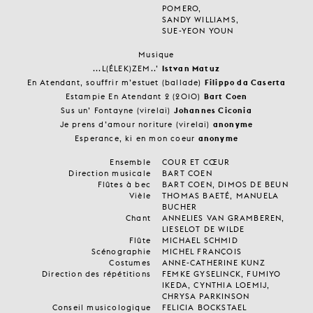
POMERO,
SANDY WILLIAMS,
SUE-YEON YOUN
Musique
...L(ÉLEK)ZEM..’
Istvan Matuz
En Atendant, souffrir m’estuet (ballade)
Filippo da Caserta
Estampie En Atendant 2 (2010)
Bart Coen
Sus un’ Fontayne (virelai)
Johannes Ciconia
Je prens d’amour noriture (virelai)
anonyme
Esperance, ki en mon coeur
anonyme
Ensemble
COUR ET CŒUR
Direction musicale
BART COEN
Flûtes à bec
BART COEN, DIMOS DE BEUN
Vièle
THOMAS BAETÉ, MANUELA
BUCHER
Chant
ANNELIES VAN GRAMBEREN,
LIESELOT DE WILDE
Flûte
MICHAEL SCHMID
Scénographie
MICHEL FRANÇOIS
Costumes
ANNE-CATHERINE KUNZ
Direction des répétitions
FEMKE GYSELINCK, FUMIYO
IKEDA, CYNTHIA LOEMIJ,
CHRYSA PARKINSON
Conseil musicologique
FELICIA BOCKSTAEL