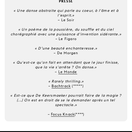
PRESSE
« Une danse abstraite qui parle au coeur, à l'âme et à
l'esprit.»
–
Le Soir
« Un poème de la poussière, du souffle et du ciel
chorégraphié avec une puissance d'invention sidérante.»
–
Le Figaro
« D’une beauté enchanteresse.»
–
De Morgen
« Qu'est-ce qu'on fait en attendant que le jour finisse,
que la vie s'arrête ? On danse.»
–
Le Monde
« Rarely thrilling.
»
–
Bachtrack
(*****)
« Est-ce que De Keersmaeker pourrait faire de la magie ?
(...) On est en droit de se le demander après un tel
spectacle.
»
–
F
ocus Knack
(****)