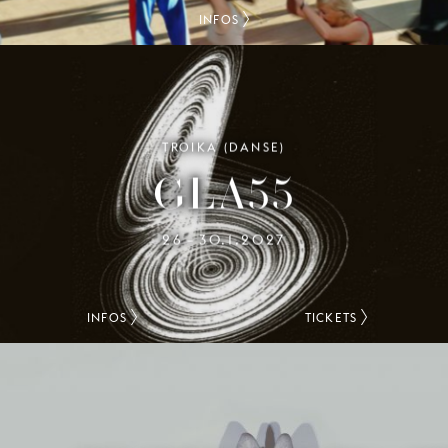
INFOS
TROIKA (DANSE)
GLA55
26
30.1.2027
–
INFOS
TICKETS