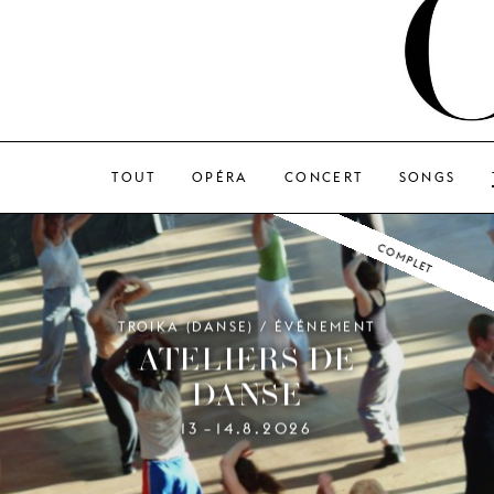
TOUT
OPÉRA
CONCERT
SONGS
COMPLET
TROIKA (DANSE) / ÉVÉNEMENT
ATELIERS DE
DANSE
13
14.8.2026
–