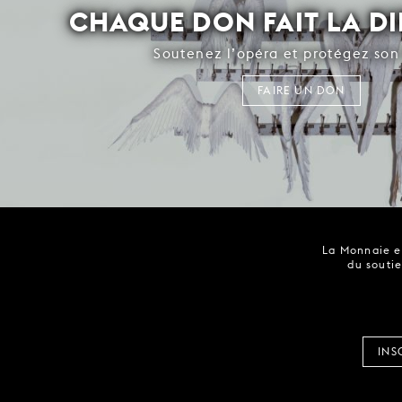
CHAQUE DON FAIT LA D
Soutenez l’opéra et protégez son 
FAIRE UN DON
La Monnaie es
du soutie
INS