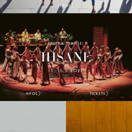
INFOS
TROIKA (DANSE)
IHSANE
13
15.5.2027
–
INFOS
TICKETS