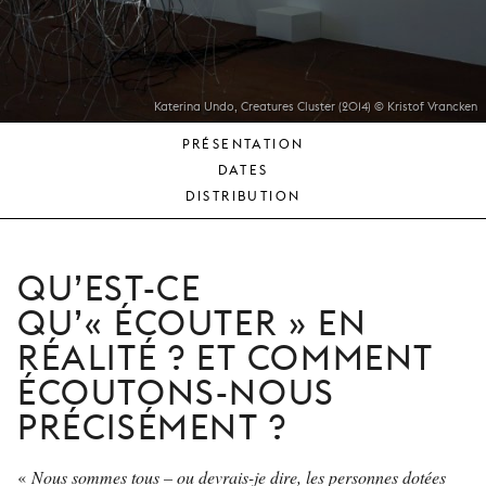
JEUNE
PUBLIC
LA
MONNAIE
Katerina Undo, Creatures Cluster (2014) © Kristof Vrancken
PRÉSENTATION
NOUS
DATES
SOUTENIR
DISTRIBUTION
QU’EST-CE
QU’« ÉCOUTER » EN
RÉALITÉ ? ET COMMENT
ÉCOUTONS-NOUS
PRÉCISÉMENT ?
«
Nous sommes tous – ou devrais-je dire, les personnes dotées