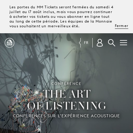
Les portes du MM Tickets seront fermées du samedi 4
juillet au 17 août inclus, mais vous pourrez continuer
à acheter vos tickets ou vous abonner en ligne tout
au long de cette période. Les équipes de la Monnaie
Fermer
vous souhaitent un merveilleux été.
FR
PROGRAMME
MAGAZINE
CONFÉRENCE
THE ART
OF LISTENING
TICKETS &
ABONNEMENTS
CONFÉRENCES SUR L’EXPÉRIENCE ACOUSTIQUE
VOTRE
VISITE