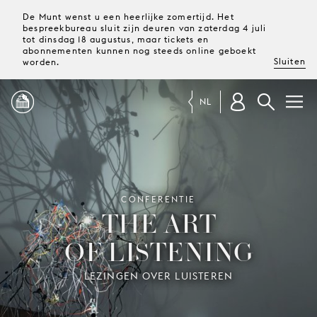
De Munt wenst u een heerlijke zomertijd. Het
bespreekbureau sluit zijn deuren van zaterdag 4 juli
tot dinsdag 18 augustus, maar tickets en
abonnementen kunnen nog steeds online geboekt
Sluiten
worden.
NL
PROGRAMMA
MAGAZINE
CONFERENTIE
THE ART
OF LISTENING
TICKETS &
ABONNEMENTEN
LEZINGEN OVER LUISTEREN
UW
BEZOEK