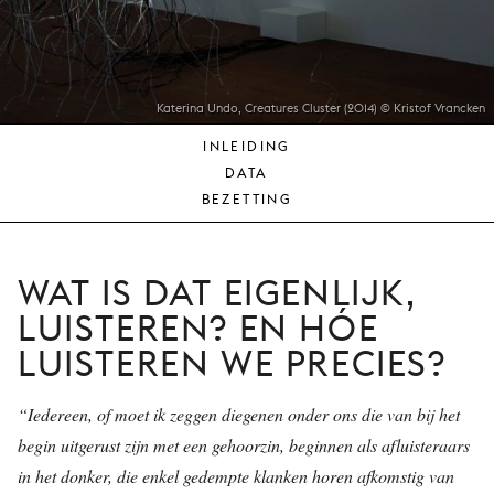
JONG
PUBLIEK
DE
MUNT
Katerina Undo, Creatures Cluster (2014) © Kristof Vrancken
INLEIDING
STEUN
DATA
ONS
BEZETTING
WAT IS DAT EIGENLIJK,
LUISTEREN? EN HÓE
LUISTEREN WE PRECIES?
“Iedereen, of moet ik zeggen diegenen onder ons die van bij het
begin uitgerust zijn met een gehoorzin, beginnen als afluisteraars
in het donker, die enkel gedempte klanken horen afkomstig van