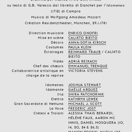
su testo di G.B. Varesco dal libretto di Danchet per l’
Idomeneo
(1712) di Campra
Musica di Wolfgang Amadeus Mozart
Création Residenztheater, München, 29.1.1781
Direction musicale
ENRICO ONOFRI
Mise en scène
CALIXTO BIEITO
Décors
ANNA-SOFIA KIRSCH
Costumes
PAULA KLEIN
Éclairages
REINHARD TRAUB
/ CALIXTO
BIEITO
Vidéo
ADRIÀ REIXACH
Chef des chœurs
EMMANUEL TRENQUE
Collaboratrice artistique en
VICTORIA STEVENS
charge de la reprise
Idomeneo
JOSHUA STEWART
Idamante
GAËLLE ARQUEZ
Ilia
SHIRA PATCHORNIK
Elettra
KATHRYN LEWEK
Gran Sacerdote di Nettuno
MICHAEL J. SCOTT
La Voce
FREDERIC JOST
Cretesi e Troiani
ALESSIA THAIS BERARDI,
HÉLÈNE FAUX, AARON MC
INNIS, DANIEL MOSQUERA (10,
14, 20, 24 & 26.3)
MANON POSKIN, NADIIA LYS,