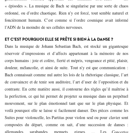
« épisodes ». La musique de Bach se singularise par une sorte de chaos
ordonné, ou d’ordre chaotique. Rien n’y est forcé, tout semble naturel et
foncièrement humain. C’est comme si l’ordre cosmique avait informé
l’ADN de la moindre de ses cellules nerveuses.
ET C’EST POURQUOI ELLE SE PRÊTE SI BIEN À LA DANSE ?
Dans la musique de Johann Sebastian Bach, est stocké un gigantesque
réservoir d’impressions et d’affects appartenant à la mémoire de nos
corps humains : joie et colère, fierté et mépris, vengeance et pitié, plaisir,
douleur, mélancolie, et ainsi de suite. Tout n’y est que communication :
Bach connaissait comme nul autre les lois de la rhétorique classique, l’art
de convaincre et de tenir son auditoire, l’art d’user de l’opposition et du
contraste. En cette matière aussi, il contourne des règles qu’il maîtrise à
la perfection, ce qui lui permet de projeter sa musique dans un perpétuel
mouvement, sur le plan émotionnel tant que sur le plan physique. Et
voilà pourquoi elle se laisse si facilement danser. Des pièces comme les
Suites pour violoncelle, les Partitas pour violon seul ou pour clavier sont
composées du départ, comme on sait, d’une succession de danses :
allemandes, sarabandes, menuets, gigues, ... Les
Concertos