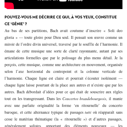
POUVEZ-VOUS ME DÉCRIRE CE QUI, À VOS YEUX, CONSTITUE
CE ‘GÉNIE’ ?
Au bas de ses partitions, Bach avait coutume d’inscrire « Soli deo
gloria » — toute gloire pour Dieu seul. Il pensait son œuvre comme un
miroir de l’ordre divin universel, traversé par le souffle de l’harmonie. Il
émane de cette musique une sorte de clarté rayonnante, autant par ses
articulations formelles que par le polissage du plus menu détail. Je la
perçois, cette musique, comme une architecture en mouvement, organisée
selon l’axe horizontal du contrepoint et la colonne verticale de
l’harmonie. Chaque ligne est claire et pourrait s’écouter isolément —
chaque ligne laisse pourtant de la place aux autres et n’existe que par les
autres. Bach débordait d’idées pour ce qui était de souscrire aux règles
tout en les transgressant. Dans les
Concertos brandebourgeois
,
il manie
avec une parfaite originalité la forme ‘en ritournelle’ du concerto
baroque, et cette alternance typique de passages
tutti
où réapparaît sans
cesse le matériau thématique (la « ritournelle ») et d’autres passages,
généralement solistes, apportant des éléments nouveaux — les