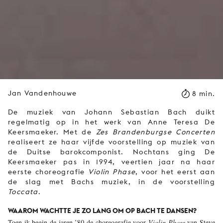
Jan Vandenhouwe
8 min.
De muziek van Johann Sebastian Bach duikt
regelmatig op in het werk van Anne Teresa De
Keersmaeker. Met de
Zes Brandenburgse Concerten
realiseert ze haar vijfde voorstelling op muziek van
de Duitse barokcomponist. Nochtans ging De
Keersmaeker pas in 1994, veertien jaar na haar
eerste choreografie
Violin Phase
, voor het eerst aan
de slag met Bachs muziek, in de voorstelling
Toccata
.
WAAROM WACHTTE JE ZO LANG OM OP BACH TE DANSEN?
Toen ik begin de jaren ’80 de choreografie voor
Violin Phase
van Steve