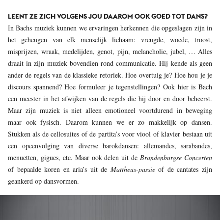
LEENT ZE ZICH VOLGENS JOU DAAROM OOK GOED TOT DANS?
In Bachs muziek kunnen we ervaringen herkennen die opgeslagen zijn in
het geheugen van elk menselijk lichaam: vreugde, woede, troost,
misprijzen, wraak, medelijden, genot, pijn, melancholie, jubel, … Alles
draait in zijn muziek bovendien rond communicatie. Hij kende als geen
ander de regels van de klassieke retoriek. Hoe overtuig je? Hoe hou je je
discours spannend? Hoe formuleer je tegenstellingen? Ook hier is Bach
een meester in het afwijken van de regels die hij door en door beheerst.
Maar zijn muziek is niet alleen emotioneel voortdurend in beweging
maar ook fysisch. Daarom kunnen we er zo makkelijk op dansen.
Stukken als de cellosuites of de partita’s voor viool of klavier bestaan uit
een opeenvolging van diverse barokdansen: allemandes, sarabandes,
menuetten, gigues, etc. Maar ook delen uit de
Brandenburgse Concerten
of bepaalde koren en aria’s uit de
Mattheus-passie
of de cantates zijn
geankerd op dansvormen.