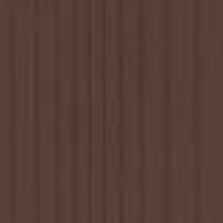
JONG
PUBLIEK
DE
MUNT
STEUN
ONS