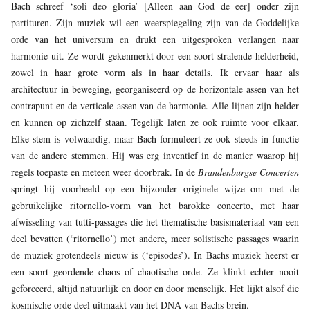
Bach schreef ‘soli deo gloria’ [Alleen aan God de eer] onder zijn
partituren. Zijn muziek wil een weerspiegeling zijn van de Goddelijke
orde van het universum en drukt een uitgesproken verlangen naar
harmonie uit. Ze wordt gekenmerkt door een soort stralende helderheid,
zowel in haar grote vorm als in haar details. Ik ervaar haar als
architectuur in beweging, georganiseerd op de horizontale assen van het
contrapunt en de verticale assen van de harmonie. Alle lijnen zijn helder
en kunnen op zichzelf staan. Tegelijk laten ze ook ruimte voor elkaar.
Elke stem is volwaardig, maar Bach formuleert ze ook steeds in functie
van de andere stemmen. Hij was erg inventief in de manier waarop hij
regels toepaste en meteen weer doorbrak. In de
Brandenburgse Concerten
springt hij voorbeeld op een bijzonder originele wijze om met de
gebruikelijke ritornello-vorm van het barokke concerto, met haar
afwisseling van tutti-passages die het thematische basismateriaal van een
deel bevatten (‘ritornello’) met andere, meer solistische passages waarin
de muziek grotendeels nieuw is (‘episodes’). In Bachs muziek heerst er
een soort geordende chaos of chaotische orde. Ze klinkt echter nooit
geforceerd, altijd natuurlijk en door en door menselijk. Het lijkt alsof die
kosmische orde deel uitmaakt van het DNA van Bachs brein.