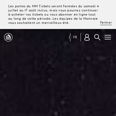
Les portes du MM Tickets seront fermées du samedi 4
juillet au 17 août inclus, mais vous pourrez continuer
à acheter vos tickets ou vous abonner en ligne tout
au long de cette période. Les équipes de la Monnaie
Fermer
vous souhaitent un merveilleux été.
FR
PROGRAMME
MAGAZINE
TICKETS &
ABONNEMENTS
VOTRE
VISITE