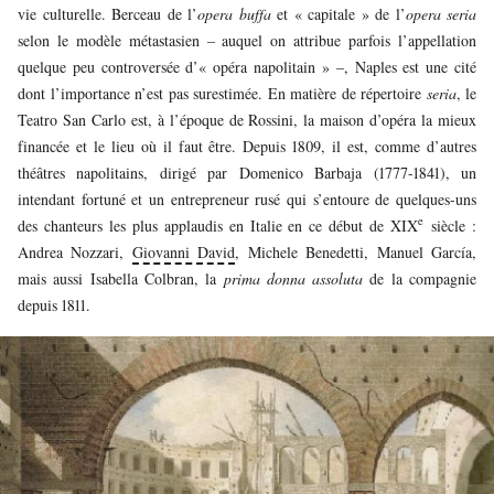
vie culturelle. Berceau de l’
opera buffa
et « capitale » de l’
opera seria
selon le modèle métastasien – auquel on attribue parfois l’appellation
quelque peu controversée d’« opéra napolitain » –, Naples est une cité
dont l’importance n’est pas surestimée. En matière de répertoire
seria
, le
Teatro San Carlo est, à l’époque de Rossini, la maison d’opéra la mieux
financée et le lieu où il faut être. Depuis 1809, il est, comme d’autres
théâtres napolitains, dirigé par Domenico Barbaja (1777-1841), un
intendant fortuné et un entrepreneur rusé qui s’entoure de quelques-uns
e
des chanteurs les plus applaudis en Italie en ce début de XIX
siècle :
Andrea Nozzari,
Giovanni David
, Michele Benedetti, Manuel García,
mais aussi Isabella Colbran, la
prima donna assoluta
de la compagnie
depuis 1811.