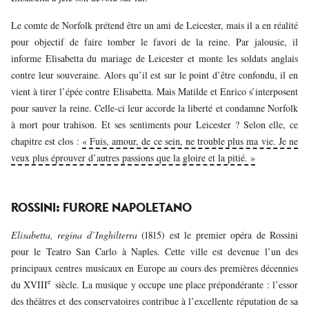
Le comte de Norfolk prétend être un ami de Leicester, mais il a en réalité
pour objectif de faire tomber le favori de la reine. Par jalousie, il
informe Elisabetta du mariage de Leicester et monte les soldats anglais
contre leur souveraine. Alors qu’il est sur le point d’être confondu, il en
vient à tirer l’épée contre Elisabetta. Mais Matilde et Enrico s’interposent
pour sauver la reine. Celle-ci leur accorde la liberté et condamne Norfolk
à mort pour trahison. Et ses sentiments pour Leicester ? Selon elle, ce
chapitre est clos :
« Fuis, amour, de ce sein, ne trouble plus ma vie. Je ne
veux plus éprouver d’autres passions que la gloire et la pitié. »
ROSSINI: FURORE NAPOLETANO
Elisabetta, regina d’Inghilterra
(1815) est le premier opéra de Rossini
pour le Teatro San Carlo à Naples. Cette ville est devenue l’un des
principaux centres musicaux en Europe au cours des premières décennies
e
du XVIII
siècle. La musique y occupe une place prépondérante : l’essor
des théâtres et des conservatoires contribue à l’excellente réputation de sa