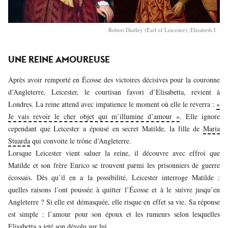
Robert Dudley (Earl of Leicester), Elizabeth I
UNE REINE AMOUREUSE
Après avoir remporté en Écosse des victoires décisives pour la couronne
d’Angleterre, Leicester, le courtisan favori d’Elisabetta, revient à
Londres. La reine attend avec impatience le moment où elle le reverra :
«
Je vais revoir le cher objet qui m’illumine d’amour »
. Elle ignore
cependant que Leicester a épousé en secret Matilde, la fille de
Maria
Stuarda
qui convoite le trône d’Angleterre.
Lorsque Leicester vient saluer la reine, il découvre avec effroi que
Matilde et son frère Enrico se trouvent parmi les prisonniers de guerre
écossais. Dès qu’il en a la possibilité, Leicester interroge Matilde :
quelles raisons l’ont poussée à quitter l’Écosse et à le suivre jusqu’en
Angleterre ? Si elle est démasquée, elle risque en effet sa vie. Sa réponse
est simple : l’amour pour son époux et les rumeurs selon lesquelles
Elisabetta a jeté son dévolu sur lui.