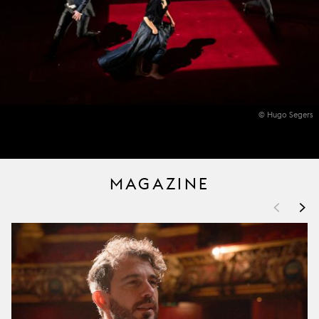
© Hugo Segers
MAGAZINE
<
>