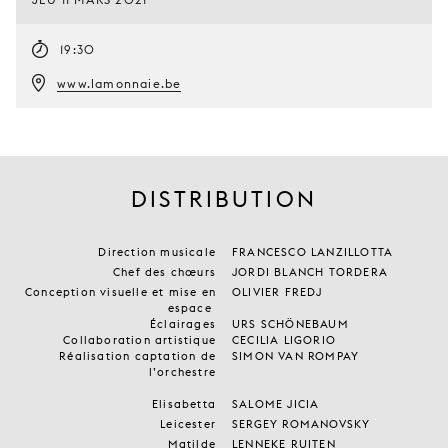
19:30
www.lamonnaie.be
DISTRIBUTION
Direction musicale
FRANCESCO LANZILLOTTA
Chef des chœurs
JORDI BLANCH TORDERA
Conception visuelle et mise en
OLIVIER FREDJ
espace
Éclairages
URS SCHÖNEBAUM
Collaboration artistique
CECILIA LIGORIO
Réalisation captation de
SIMON VAN ROMPAY
l’orchestre
Elisabetta
SALOME JICIA
Leicester
SERGEY ROMANOVSKY
Matilde
LENNEKE RUITEN