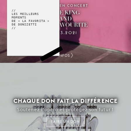
OPÉRA EN CONCERT
THE KING
//
LES MEILLEURS
AND
MOMENTS
DE « LA FAVORITA »
HIS FAVOURITE
DE DONIZETTI
//
12.3.2021
INFOS
CHAQUE DON FAIT LA DIFFÉRENCE
Soutenez l’opéra et protégez son futur !
FAIRE UN DON