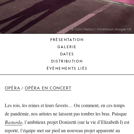
JEUNE
PUBLIC
LA
MONNAIE
© Colin Hutton / Millennium Images UK
PRÉSENTATION
NOUS
GALERIE
SOUTENIR
DATES
DISTRIBUTION
ÉVÉNEMENTS LIÉS
OPÉRA
OPÉRA EN CONCERT
/
Les rois, les reines et leurs favoris… Ou comment, en ces temps
de pandémie, nos artistes ne laissent pas tomber les bras. Puisque
Bastarda
, l’ambitieux projet Donizetti (sur la vie d’Elizabeth I) est
reporté, l’équipe met sur pied un nouveau projet apparenté au