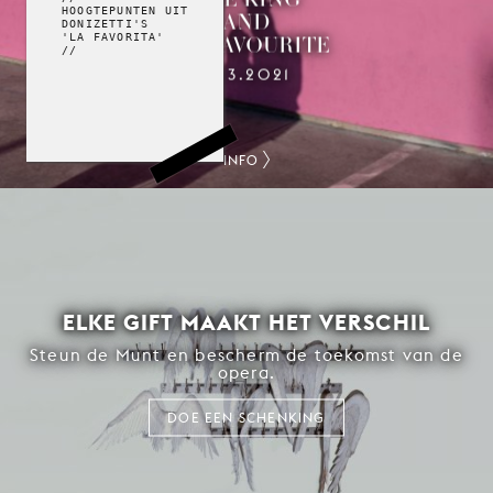
HOOGTEPUNTEN UIT
AND
DONIZETTI'S
HIS FAVOURITE
'LA FAVORITA'
//
12.3.2021
INFO
ELKE GIFT MAAKT HET VERSCHIL
Steun de Munt en bescherm de toekomst van de
opera.
DOE EEN SCHENKING