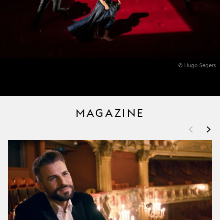
© Hugo Segers
MAGAZINE
<
>