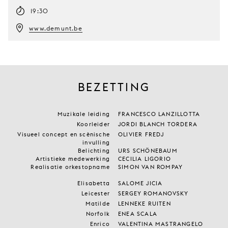
19:30
www.demunt.be
BEZETTING
Muzikale leiding
FRANCESCO LANZILLOTTA
Koorleider
JORDI BLANCH TORDERA
Visueel concept en scènische
OLIVIER FREDJ
invulling
Belichting
URS SCHÖNEBAUM
Artistieke medewerking
CECILIA LIGORIO
Realisatie orkestopname
SIMON VAN ROMPAY
Elisabetta
SALOME JICIA
Leicester
SERGEY ROMANOVSKY
Matilde
LENNEKE RUITEN
Norfolk
ENEA SCALA
Enrico
VALENTINA MASTRANGELO