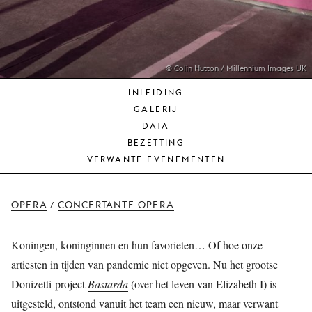
JONG
PUBLIEK
DE
MUNT
© Colin Hutton / Millennium Images UK
INLEIDING
STEUN
GALERIJ
ONS
DATA
BEZETTING
VERWANTE EVENEMENTEN
OPERA
CONCERTANTE OPERA
/
Koningen, koninginnen en hun favorieten… Of hoe onze
artiesten in tijden van pandemie niet opgeven. Nu het grootse
Donizetti-project
Bastarda
(over het leven van Elizabeth I) is
uitgesteld, ontstond vanuit het team een nieuw, maar verwant