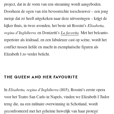
project, dat in de vorm van een streaming wordt aangeboden.
Doorheen de ogen van één bevoorrechte toeschouwer – een jong
meisje dat zó heeft uitgekeken naar deze uitvoeringen – krijgt de
kijker thuis, in twee avonden, het beste uit Rossini’s
Elisabetta,
regina d’Inghilterra
en Donizetti’s
La favorita
.
Met het belcanto-
repertoire als leidraad, en een fabuleuze cast op scène, wordt het
conflict tussen liefde en macht in exemplarische figuren als
Elizabeth I zo verder belicht.
THE QUEEN AND HER FAVOURITE
In
Elisabetta, regina d’Inghilterra
(1815), Rossini’s eerste opera
voor het Teatro San Carlo in Napels, vinden we Elizabeth I Tudor
terug die, na een militaire overwinning in Schotland, wordt
geconfronteerd met het geheime huwelijk van haar protegé