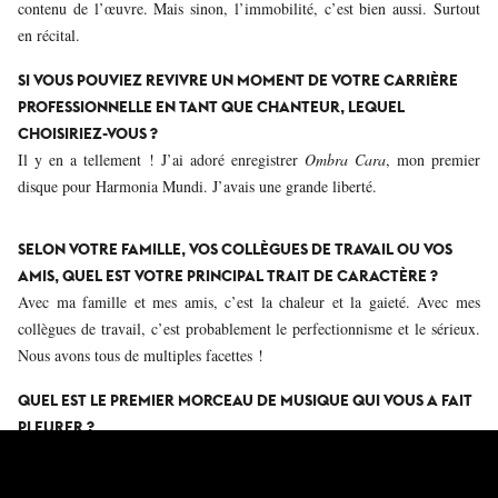
contenu de l’œuvre. Mais sinon, l’immobilité, c’est bien aussi. Surtout
en récital.
SI VOUS POUVIEZ REVIVRE UN MOMENT DE VOTRE CARRIÈRE
PROFESSIONNELLE EN TANT QUE CHANTEUR, LEQUEL
CHOISIRIEZ-VOUS ?
Il y en a tellement ! J’ai adoré enregistrer
Ombra Cara
, mon premier
disque pour Harmonia Mundi. J’avais une grande liberté.
SELON VOTRE FAMILLE, VOS COLLÈGUES DE TRAVAIL OU VOS
AMIS, QUEL EST VOTRE PRINCIPAL TRAIT DE CARACTÈRE ?
Avec ma famille et mes amis, c’est la chaleur et la gaieté. Avec mes
collègues de travail, c’est probablement le perfectionnisme et le sérieux.
Nous avons tous de multiples facettes !
QUEL EST LE PREMIER MORCEAU DE MUSIQUE QUI VOUS A FAIT
PLEURER ?
Le deuxième mouvement du Double Concerto de Bach.
QUE RAPPORTERIEZ-VOUS D’UN VOYAGE DANS LE PASSÉ ?