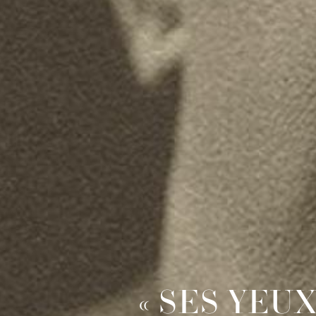
« SES YEU