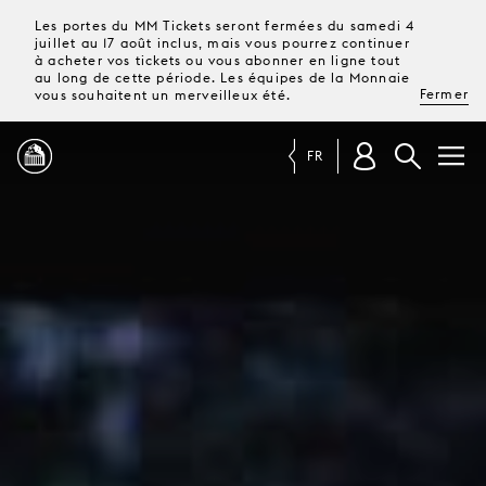
Les portes du MM Tickets seront fermées du samedi 4
juillet au 17 août inclus, mais vous pourrez continuer
à acheter vos tickets ou vous abonner en ligne tout
au long de cette période. Les équipes de la Monnaie
Fermer
vous souhaitent un merveilleux été.
FR
PROGRAMME
MAGAZINE
TICKETS &
ABONNEMENTS
VOTRE
VISITE