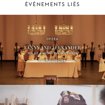
ÉVÉNEMENTS LIÉS
OPÉRA
FANNY AND ALEXANDER
MIKAEL KARLSSON, ROYCE VAVREK
1
19.12.2024
–
INFOS