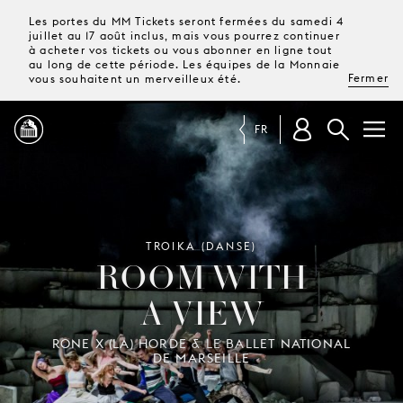
Les portes du MM Tickets seront fermées du samedi 4
juillet au 17 août inclus, mais vous pourrez continuer
à acheter vos tickets ou vous abonner en ligne tout
au long de cette période. Les équipes de la Monnaie
Fermer
vous souhaitent un merveilleux été.
FR
PROGRAMME
MAGAZINE
TROIKA (DANSE)
ROOM WITH
A VIEW
TICKETS &
ABONNEMENTS
RONE X (LA) HORDE & LE BALLET NATIONAL
DE MARSEILLE
VOTRE
VISITE