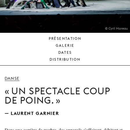
JEUNE
PUBLIC
LA
MONNAIE
© Cyril Moreau
PRÉSENTATION
NOUS
GALERIE
SOUTENIR
DATES
DISTRIBUTION
DANSE
UN SPECTACLE COUP
DE POING.
— LAURENT GARNIER
Dans une carrière de marbre, des appareils s’affairent, débitent et